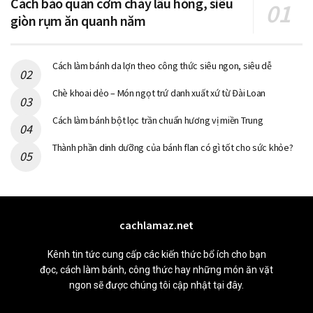
Cách bảo quản cơm cháy lâu hỏng, siêu
giòn rụm ăn quanh năm
Cách làm bánh da lợn theo công thức siêu ngon, siêu dễ
Chè khoai dẻo – Món ngọt trứ danh xuất xứ từ Đài Loan
Cách làm bánh bột lọc trần chuẩn hương vị miền Trung
Thành phần dinh dưỡng của bánh flan có gì tốt cho sức khỏe?
cachlamaz.net
Kênh tin tức cung cấp các kiến thức bổ ích cho bạn
đọc, cách làm bánh, công thức hay những món ăn vặt
ngon sẽ được chúng tôi cập nhật tại đây.