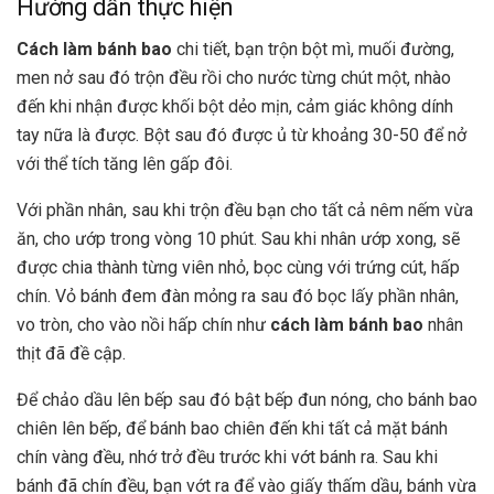
Hướng dẫn thực hiện
Cách làm bánh bao
chi tiết, bạn trộn bột mì, muối đường,
men nở sau đó trộn đều rồi cho nước từng chút một, nhào
đến khi nhận được khối bột dẻo mịn, cảm giác không dính
tay nữa là được. Bột sau đó được ủ từ khoảng 30-50 để nở
với thể tích tăng lên gấp đôi.
Với phần nhân, sau khi trộn đều bạn cho tất cả nêm nếm vừa
ăn, cho ướp trong vòng 10 phút. Sau khi nhân ướp xong, sẽ
được chia thành từng viên nhỏ, bọc cùng với trứng cút, hấp
chín. Vỏ bánh đem đàn mỏng ra sau đó bọc lấy phần nhân,
vo tròn, cho vào nồi hấp chín như
cách làm bánh bao
nhân
thịt đã đề cập.
Để chảo dầu lên bếp sau đó bật bếp đun nóng, cho bánh bao
chiên lên bếp, để bánh bao chiên đến khi tất cả mặt bánh
chín vàng đều, nhớ trở đều trước khi vớt bánh ra. Sau khi
bánh đã chín đều, bạn vớt ra để vào giấy thấm dầu, bánh vừa