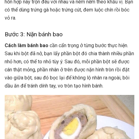
hỗn hợp này trộn đều với nhau và nêm nếm theo khẩu vị. Bạn
có thể dùng trứng gà hoặc trứng cút, đem luộc chín rồi bóc
vỏ ra.
Bước 3: Nặn bánh bao
Cách làm bánh bao
cần cẩn trọng ở từng bước thực hiện.
Sau khi bột đã nở, bạn lấy phần bột đó chia thành nhiều phần
nhỏ hơn, có thể to nhỏ tùy ý. Sau đó, mỗi phần bột sẽ được
cán thật mỏng, phần nhân ở trên được nặn hình tròn rồi đặt
vào giữa bột, sau đó bọc lại để không lộ nhân ra ngoài, bôi
dầu ăn để tránh dính tay, vo tròn tạo hình bánh.