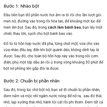
Bước 1: Nhào bột
Đầu tiên bạn đổ phần nước hơi ấm ra tô rồi cho lần lượt gói
men nở, đường vào trong rồi hòa tan, để khoảng một lúc để
men lên bọt. Sau đó, trong
cách làm bánh bao
, bạn lấy một
chiếc thau lớn, sạch cho bột bánh bao vào.
Đổ từ từ hỗn hợp nước đã pha, từng chút một, vừa cho vào
vừa nhào đều tay, đến khi bột quánh dẻo, không dính tay là
được. Sau đó, cho toàn bộ hỗn hợp này vào trong nồi cơm
điện, phủ một lớp dầu ăn rồi ủ trong vòng khoảng 30 phút để
bột nở phồng lên gấp đôi là được.
Bước 2: Chuẩn bị phần nhân
Sau đó, trong lúc chờ bột nở, bạn sẽ đi chuẩn bị phần nhân,
đem nấm và mộc nhĩ ngâm nước nóng để nở ra, sau đó thái
nhỏ, lạp xưởng thái nhỏ, hành tỏi cắt rồi phi thơm. Đem tất cả