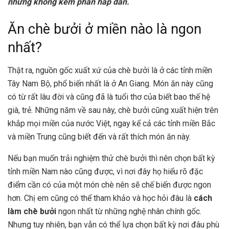
nhưng không kém phần hấp dẫn.
Ăn chè bưởi ở miền nào là ngon
nhất?
Thật ra, nguồn gốc xuất xứ của chè bưởi là ở các tỉnh miền
Tây Nam Bộ, phổ biến nhất là ở An Giang. Món ăn này cũng
có từ rất lâu đời và cũng đã là tuổi thơ của biết bao thế hệ
già, trẻ. Những năm về sau này, chè bưởi cũng xuất hiện trên
khắp mọi miền của nước Việt, ngay kể cả các tỉnh miền Bắc
và miền Trung cũng biết đến và rất thích món ăn này.
Nếu bạn muốn trải nghiệm thử chè bưởi thì nên chọn bất kỳ
tỉnh miền Nam nào cũng được, vì nơi đây họ hiểu rõ đặc
điểm cần có của một món chè nên sẽ chế biến được ngon
hơn. Chị em cũng có thể tham khảo và học hỏi đâu là
cách
làm chè bưởi
ngon nhất từ những nghệ nhân chính gốc.
Nhưng tuy nhiên, bạn vẫn có thể lựa chọn bất kỳ nơi đâu phù