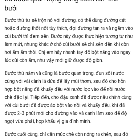
bưởi
Bước thứ tư sẽ trộn nó với đường, có thể dùng đường cát
hoặc đường thốt nốt tùy thích, đợi đường tan ra và ngấm vào
cùi bưởi thì đem sên. Bước này được thực hiện tương tự như
làm mứt, nhưng khác ở chỗ cùi bưởi sẽ chỉ sên đến khi còn
hơi ẩm ẩm thôi. Chị em hãy nhanh tay đổ bột năng vào ngay
lúc cùi còn ẩm, như vậy mới giữ được độ giòn.
Bước thứ năm và cũng là bước quan trọng, đun sôi nước
cùng với vài cành lá dứa để lấy mùi thơm, sau đó cho hỗn
hợp bột năng đã khuấy đều với nước lọc vào để nồi nước
chè đặc lại. Tiếp đến, cho đậu xanh đã được nấu chính cùng
với cùi bưởi đã được áo bột vào nồi và khuấy đều, khi đã
được 2-3 phút mới cho đường vào và canh làm sao để độ
ngọt vừa phải, hợp khẩu vị gia đình mình.
Bước cuối cùng, chỉ cần múc chè còn nóng ra chén, sau đó