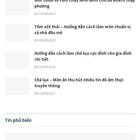
Giới thiệu về cơm cháy Ninh Bình cho du khách thập
phương
4 NĂM AGO
Tôm sốt thái – Hướng dẫn cách làm món chuẩn vị
cả nhà đều mê
4 NĂM AGO
Hướng dẫn cách làm chả lụa cực đỉnh cho gia đình
chi tiết
4 NĂM AGO
Chả lụa – Món ăn thu hút nhiều tín đồ ẩm thực
truyền thống
4 NĂM AGO
Tin phổ biến