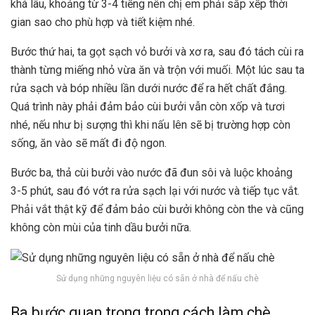
khá lâu, khoảng từ 3-4 tiếng nên chị em phải sắp xếp thời
gian sao cho phù hợp và tiết kiệm nhé.
Bước thứ hai, ta gọt sạch vỏ bưởi và xơ ra, sau đó tách cùi ra
thành từng miếng nhỏ vừa ăn và trộn với muối. Một lúc sau ta
rửa sạch và bóp nhiều lần dưới nước để ra hết chất đắng.
Quá trình này phải đảm bảo cùi bưởi vẫn còn xốp và tươi
nhé, nếu như bị sượng thì khi nấu lên sẽ bị trường hợp còn
sống, ăn vào sẽ mất đi độ ngon.
Bước ba, thả cùi bưởi vào nước đã đun sôi và luộc khoảng
3-5 phút, sau đó vớt ra rửa sạch lại với nước và tiếp tục vắt.
Phải vắt thật kỹ để đảm bảo cùi bưởi không còn the và cũng
không còn mùi của tinh dầu bưởi nữa.
Sử dụng những nguyên liệu có sẵn ở nhà để nấu chè
Ba bước quan trọng trong cách làm chè