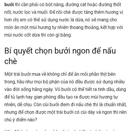
bưởi
thì cần phải có bột năng, đường cát hoặc đường thốt
nốt, nước lọc và muối. Để nồi chè được tăng thêm hương vị
hơn chị em có thể sử dụng nước lá dứa, nó sẽ mang cho
món ăn một mùi hương tự nhiên thoang thoảng, kết hợp với
mùi nước cốt dừa thì còn gì bằng.
Bí quyết chọn bưởi ngon để nấu
chè
Một trái bưởi mua về không chỉ để ăn mỗi phần thịt bên
trong, hầu như mọi bộ phận của nó đều được sử dụng nhiều
vào đời sống hằng ngày. Vỏ bưởi có thể tiết ra tinh dầu, dùng
để tủ lạnh hay gian phòng đều tạo ra được mùi hương tự
nhiên, dễ chịu. Còn cùi bưởi đem đi nấu chè thì là chuẩn nhất,
nhưng để chọn được một trái bưởi có cùi dày và ngon thì nên
chú ý điểm nào?