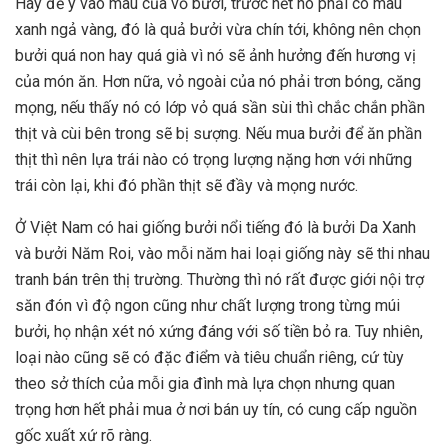
Hãy để ý vào màu của vỏ bưởi, trước hết nó phải có màu
xanh ngả vàng, đó là quả bưởi vừa chín tới, không nên chọn
bưởi quá non hay quá già vì nó sẽ ảnh hưởng đến hương vị
của món ăn. Hơn nữa, vỏ ngoài của nó phải trơn bóng, căng
mọng, nếu thấy nó có lớp vỏ quá sần sùi thì chắc chắn phần
thịt và cùi bên trong sẽ bị sượng. Nếu mua bưởi để ăn phần
thịt thì nên lựa trái nào có trọng lượng nặng hơn với những
trái còn lại, khi đó phần thịt sẽ đầy và mọng nước.
Ở Việt Nam có hai giống bưởi nổi tiếng đó là bưởi Da Xanh
và bưởi Năm Roi, vào mỗi năm hai loại giống này sẽ thi nhau
tranh bán trên thị trường. Thường thì nó rất được giới nội trợ
săn đón vì độ ngon cũng như chất lượng trong từng múi
bưởi, họ nhận xét nó xứng đáng với số tiền bỏ ra. Tuy nhiên,
loại nào cũng sẽ có đặc điểm và tiêu chuẩn riêng, cứ tùy
theo sở thích của mỗi gia đình mà lựa chọn nhưng quan
trọng hơn hết phải mua ở nơi bán uy tín, có cung cấp nguồn
gốc xuất xứ rõ ràng.