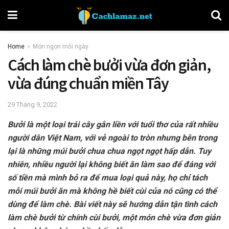
Home
Món ngon mỗi ngày
Cách làm chè bưởi vừa đơn giản,
vừa đúng chuẩn miền Tây
29 Tháng 9, 2022
Bưởi là một loại trái cây gắn liền với tuổi thơ của rất nhiều
người dân Việt Nam, với vẻ ngoài to tròn nhưng bên trong
lại là những múi bưởi chua chua ngọt ngọt hấp dẫn. Tuy
nhiên, nhiều người lại không biết ăn làm sao để đáng với
số tiền mà mình bỏ ra để mua loại quả này, họ chỉ tách
mỗi múi bưởi ăn mà không hề biết cùi của nó cũng có thể
dùng để làm chè. Bài viết này sẽ hướng dẫn tận tình cách
làm chè bưởi từ chính cùi bưởi, một món chè vừa đơn giản