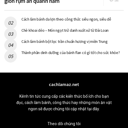
giòn rụm ăn quanh năm
Cách làm bánh da lợn theo công thức siêu ngon, siêu dễ
Chè khoai dẻo – Món ngọt trứ danh xuất xứ từ Đài Loan
Cách làm bánh bột lọc trần chuẩn hương vị miền Trung
Thành phần dinh dưỡng của bánh flan có gì tốt cho sức khỏe?
cachlamaz.net
Kênh tin tức cung cấp các kiến thức bổ ích cho bạn
đọc, cách làm bánh, công thức hay những món ăn vặt
ngon sẽ được chúng tôi cập nhật tại đây.
Theo dõi chúng tôi