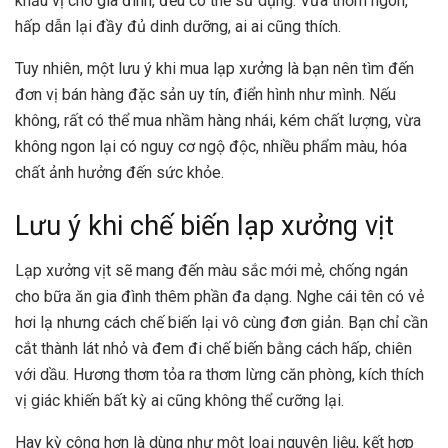
khẩu vị cho gia đình, đều có thể sử dụng. Vừa thơm ngon,
hấp dẫn lại đầy đủ dinh dưỡng, ai ai cũng thích.
Tuy nhiên, một lưu ý khi mua lạp xưởng là bạn nên tìm đến
đơn vị bán hàng đặc sản uy tín, điển hình như mình. Nếu
không, rất có thể mua nhầm hàng nhái, kém chất lượng, vừa
không ngon lại có nguy cơ ngộ độc, nhiều phẩm màu, hóa
chất ảnh hưởng đến sức khỏe.
Lưu ý khi chế biến lạp xưởng vịt
Lạp xưởng vịt sẽ mang đến màu sắc mới mẻ, chống ngán
cho bữa ăn gia đình thêm phần đa dạng. Nghe cái tên có vẻ
hơi lạ nhưng cách chế biến lại vô cùng đơn giản. Bạn chỉ cần
cắt thành lát nhỏ và đem đi chế biến bằng cách hấp, chiên
với dầu. Hương thơm tỏa ra thơm lừng căn phòng, kích thích
vị giác khiến bất kỳ ai cũng không thể cưỡng lại.
Hay kỳ công hơn là dùng như một loại nguyên liệu, kết hợp