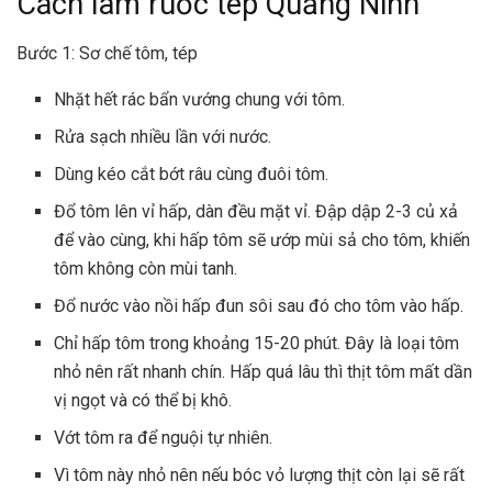
Cách làm ruốc tép Quảng Ninh
Bước 1: Sơ chế tôm, tép
Nhặt hết rác bẩn vướng chung với tôm.
Rửa sạch nhiều lần với nước.
Dùng kéo cắt bớt râu cùng đuôi tôm.
Đổ tôm lên vỉ hấp, dàn đều mặt vỉ. Đập dập 2-3 củ xả
để vào cùng, khi hấp tôm sẽ ướp mùi sả cho tôm, khiến
tôm không còn mùi tanh.
Đổ nước vào nồi hấp đun sôi sau đó cho tôm vào hấp.
Chỉ hấp tôm trong khoảng 15-20 phút. Đây là loại tôm
nhỏ nên rất nhanh chín. Hấp quá lâu thì thịt tôm mất dần
vị ngọt và có thể bị khô.
Vớt tôm ra để nguội tự nhiên.
Vì tôm này nhỏ nên nếu bóc vỏ lượng thịt còn lại sẽ rất