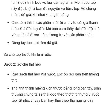
ít mà quá trình bóc vỏ lâu, cần sự tỉ mỉ. Món ruốc tép
này đặc biệt là bạn để nguyên vỏ tôm, tép. Vỏ chúng
mềm, dễ giã, khi nhai không bị cứng.
Chia tôm thành các phần nhỏ rồi cho vào cối giã thành
ruốc. Giã đều tay đến khi bạn cảm thấy đạt đến độ nhỏ
vừa phải là được. Làm tương tự với các phần khác.
Dùng tay tách tơi tôm đã giã.
Sơ chế tép trước khi làm ruốc
Bước 2: Sơ chế thịt heo
Rửa sạch thịt heo với nước. Lọc bỏ sợi gân trên miếng
thịt.
Thái thịt thành miếng kích thước bằng lòng bàn tay. Bình
thường chúng ta sẽ thái dọc theo thớ thịt nhưng vì ruốc
tép rất nhỏ, vì vậy bạn hãy thái theo thớ ngang, dày