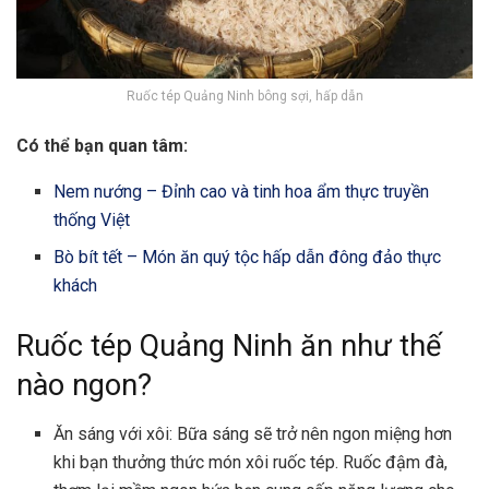
Ruốc tép Quảng Ninh bông sợi, hấp dẫn
Có thể bạn quan tâm:
Nem nướng – Đỉnh cao và tinh hoa ẩm thực truyền
thống Việt
Bò bít tết – Món ăn quý tộc hấp dẫn đông đảo thực
khách
Ruốc tép Quảng Ninh ăn như thế
nào ngon?
Ăn sáng với xôi: Bữa sáng sẽ trở nên ngon miệng hơn
khi bạn thưởng thức món xôi ruốc tép. Ruốc đậm đà,