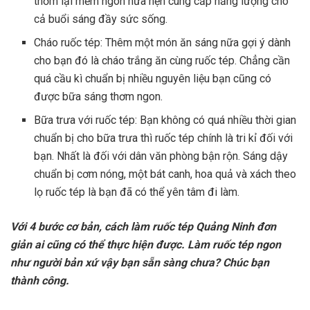
thơm lại mềm ngon hứa hẹn cung cấp năng lượng cho
cả buổi sáng đầy sức sống.
Cháo ruốc tép: Thêm một món ăn sáng nữa gợi ý dành
cho bạn đó là cháo trắng ăn cùng ruốc tép. Chẳng cần
quá cầu kì chuẩn bị nhiều nguyên liệu bạn cũng có
được bữa sáng thơm ngon.
Bữa trưa với ruốc tép: Bạn không có quá nhiều thời gian
chuẩn bị cho bữa trưa thì ruốc tép chính là tri kỉ đối với
bạn. Nhất là đối với dân văn phòng bận rộn. Sáng dậy
chuẩn bị cơm nóng, một bát canh, hoa quả và xách theo
lọ ruốc tép là bạn đã có thể yên tâm đi làm.
Với 4 bước cơ bản, cách làm ruốc tép Quảng Ninh đơn
giản ai cũng có thể thực hiện được. Làm ruốc tép ngon
như người bản xứ vậy bạn sẵn sàng chưa? Chúc bạn
thành công.