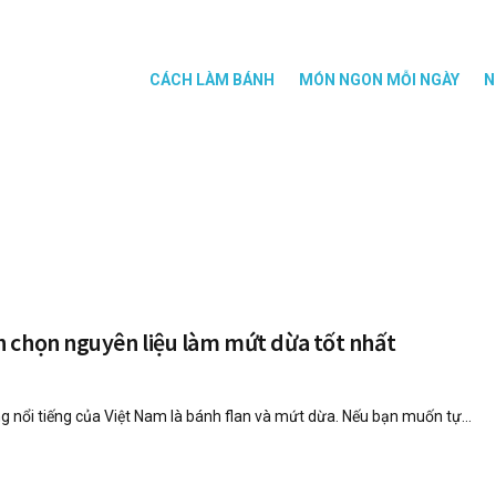
CÁCH LÀM BÁNH
MÓN NGON MỖI NGÀY
N
 chọn nguyên liệu làm mứt dừa tốt nhất
 nổi tiếng của Việt Nam là bánh flan và mứt dừa. Nếu bạn muốn tự...