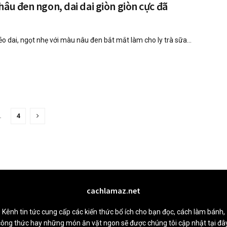
hâu đen ngon, dai dai giòn giòn cực đã
ẻo dai, ngọt nhẹ với màu nâu đen bắt mắt làm cho ly trà sữa...
…
4
cachlamaz.net
Kênh tin tức cung cấp các kiến thức bổ ích cho bạn đọc, cách làm bánh,
công thức hay những món ăn vặt ngon sẽ được chúng tôi cập nhật tại đây