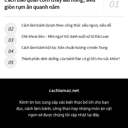
giòn rụm ăn quanh năm
Cách làm bánh da lợn theo công thức siêu ngon, siêu dễ
Chè khoai dẻo – Món ngọt trứ danh xuất xứ từ Đài Loan
Cách làm bánh bột lọc trần chuẩn hương vị miền Trung
Thành phần dinh dưỡng của bánh flan có gì tốt cho sức khỏe?
cachlamaz.net
Kênh tin tức cung cấp các kiến thức bổ ích cho bạn
đọc, cách làm bánh, công thức hay những món ăn vặt
ngon sẽ được chúng tôi cập nhật tại đây.