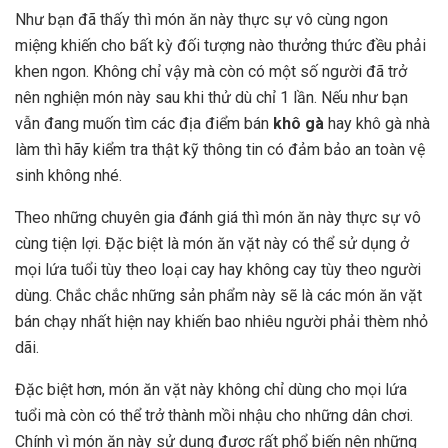
Như bạn đã thấy thì món ăn này thực sự vô cùng ngon
miệng khiến cho bất kỳ đối tượng nào thưởng thức đều phải
khen ngon. Không chỉ vậy mà còn có một số người đã trở
nên nghiện món này sau khi thử dù chỉ 1 lần. Nếu như bạn
vẫn đang muốn tìm các địa điểm bán
khô gà
hay khô gà nhà
làm thì hãy kiểm tra thật kỹ thông tin có đảm bảo an toàn vệ
sinh không nhé.
Theo những chuyên gia đánh giá thì món ăn này thực sự vô
cùng tiện lợi. Đặc biệt là món ăn vặt này có thể sử dụng ở
mọi lứa tuổi tùy theo loại cay hay không cay tùy theo người
dùng. Chắc chắc những sản phẩm này sẽ là các món ăn vặt
bán chạy nhất hiện nay khiến bao nhiêu người phải thèm nhỏ
dãi.
Đặc biệt hơn, món ăn vặt này không chỉ dùng cho mọi lứa
tuổi mà còn có thể trở thành mồi nhậu cho những dân chơi.
Chính vì món ăn này sử dụng được rất phổ biến nên những