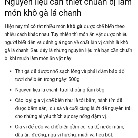
Nguyên liệu cần thiết chuẩn bị làm
món khô gà lá chanh
Hiện nay thì có rất nhiều món
khô gà
được chế biến theo
nhiều cách khác nhau. Tuy nhiên thì món ăn vặt được nhiều
người biết đến và đánh giá ngon về chất lẫn vị chính là khô
gà lá chanh. Sau đây là những nguyên liệu mà bạn cần chuẩn
bị khi muốn làm món ăn vặt này:
Thịt gà đã được nhổ sạch lông và phải đảm bảo độ
tươi chế biến trong ngày: 500g
Nguyên liệu lá chanh tươi khoảng tầm 50g
Các loại gia vị chế biến như là tỏi băm, hành tím đã
được băm sẵn, củ sả và cuối cùng là ớt để nguyên trái
cho những ai yêu thích sự cay nống đậm vị.
Gia vị để ướp và chế biến gồm có: sa tế, nước mắm,
dầu ăn, đường, ngũ vị hương, muối và tiêu bột.