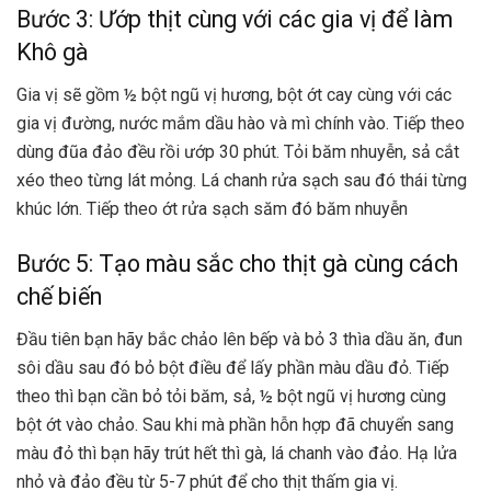
Bước 3: Ướp thịt cùng với các gia vị để làm
Khô gà
Gia vị sẽ gồm ½ bột ngũ vị hương, bột ớt cay cùng với các
gia vị đường, nước mắm dầu hào và mì chính vào. Tiếp theo
dùng đũa đảo đều rồi ướp 30 phút.
Tỏi băm nhuyễn, sả cắt
xéo theo từng lát mỏng. Lá chanh rửa sạch sau đó thái từng
khúc lớn. Tiếp theo ớt rửa sạch săm đó băm nhuyễn
Bước 5: Tạo màu sắc cho thịt gà cùng cách
chế biến
Đầu tiên bạn hãy bắc chảo lên bếp và bỏ 3 thìa dầu ăn, đun
sôi dầu sau đó bỏ bột điều để lấy phần màu dầu đỏ. Tiếp
theo thì bạn cần bỏ tỏi băm, sả, ½ bột ngũ vị hương cùng
bột ớt vào chảo. Sau khi mà phần hỗn hợp đã chuyển sang
màu đỏ thì bạn hãy trút hết thì gà, lá chanh vào đảo. Hạ lửa
nhỏ và đảo đều từ 5-7 phút để cho thịt thấm gia vị.