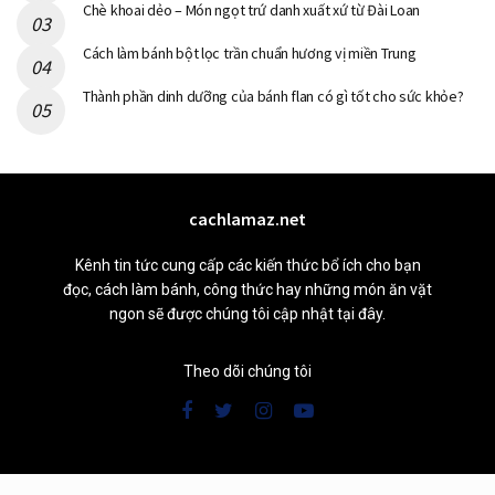
Chè khoai dẻo – Món ngọt trứ danh xuất xứ từ Đài Loan
Cách làm bánh bột lọc trần chuẩn hương vị miền Trung
Thành phần dinh dưỡng của bánh flan có gì tốt cho sức khỏe?
cachlamaz.net
Kênh tin tức cung cấp các kiến thức bổ ích cho bạn
đọc, cách làm bánh, công thức hay những món ăn vặt
ngon sẽ được chúng tôi cập nhật tại đây.
Theo dõi chúng tôi