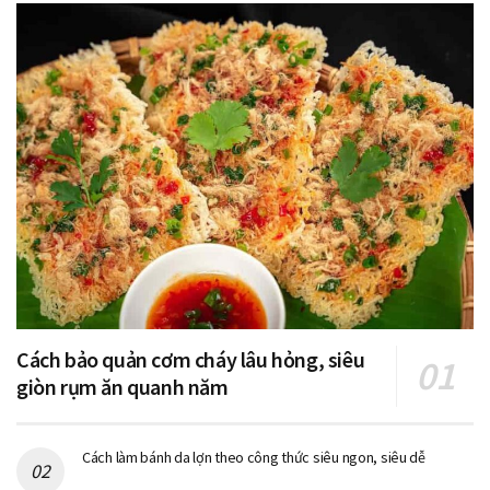
Cách bảo quản cơm cháy lâu hỏng, siêu
giòn rụm ăn quanh năm
Cách làm bánh da lợn theo công thức siêu ngon, siêu dễ