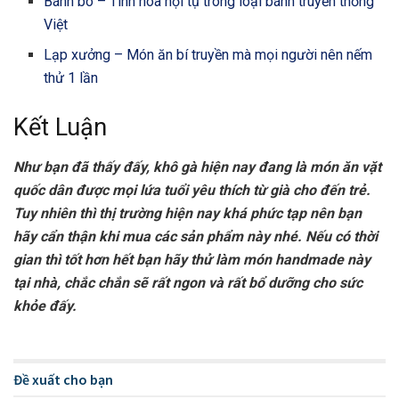
Bánh bò – Tinh hoa hội tụ trong loại bánh truyền thống
Việt
Lạp xưởng – Món ăn bí truyền mà mọi người nên nếm
thử 1 lần
Kết Luận
Như bạn đã thấy đấy, khô gà hiện nay đang là món ăn vặt
quốc dân được mọi lứa tuổi yêu thích từ già cho đến trẻ.
Tuy nhiên thì thị trường hiện nay khá phức tạp nên bạn
hãy cẩn thận khi mua các sản phẩm này nhé. Nếu có thời
gian thì tốt hơn hết bạn hãy thử làm món handmade này
tại nhà, chắc chắn sẽ rất ngon và rất bổ dưỡng cho sức
khỏe đấy.
Đề xuất cho bạn