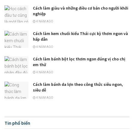
Cách làm giàu và những điều cơ bản cho người khởi
nghiệp
4 NĂM AGO
Cách làm kem chuối kiểu Thái cực kỳ thơm ngon và
hấp dẫn
4 NĂM AGO
Cách làm bánh bột lọc thơm ngon đúng vị cho chị
em thử
4 NĂM AGO
Cách làm bánh da lợn theo công thức siêu ngon,
siêu dễ
4 NĂM AGO
Tin phổ biến