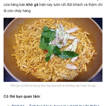
cửa hàng bán
khô gà
hiện nay luôn rất đắt khách và thậm chí
là còn cháy hàng.
Khô gà có thể sử dụng cho mọi lứa tuổi ăn không cay hoặc là cay
Có thể bạn quan tâm: