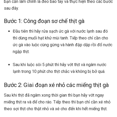
bạn cần làm chính là đeo bao tay và thực hiện theo các bước
sau đây.
Bước 1: Công đoạn sơ chế thịt gà
Đầu tiên thì hãy rửa sạch ức gà với nước lạnh sau đó
thì dùng muối hạt khử mùi tanh. Tiếp theo chỉ cần cho
ức gà vào luộc cùng gừng và hành đập dập rồi đổ nước
ngập thịt.
Sau khi luộc sôi 5 phút thì hãy vớt thịt và ngâm nước
lạnh trong 10 phút cho thịt chắc và không bị bở quá.
Bước 2: Giai đoạn xé nhỏ các miếng thịt gà
Sau khi thịt đã ngâm xong thời gian thì bạn hãy vớt ngay
miếng thịt ra và để cho ráo. Tiếp theo thì bạn chỉ cần xé nhỏ
theo sợi thịt cho thật nhỏ và xé cho đến khi hết miếng thịt.