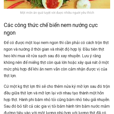
Một món ăn quá tuyệt vời được nhiều người yêu thích
Các công thức chế biến nem nướng cực
ngon
Để có được một loại nem ngon thì cần phải có cách trộn thịt
ngon và nướng ở thời gian và nhiệt độ hợp lý. Đầu tiên thịt
heo khi mua về rửa sạch sau đó xay nhuyễn. Lưu ý rằng
không nên để miếng thịt còn quá lớn hoặc xây quá nát ở một
mức phù hợp để khi ăn nem vẫn còn cảm nhận được vị của
thịt lợn.
Cứ một kg thịt lợn thì sẽ cho thêm nửa ký mỡ lợn sau đó trộn
đều giữa thịt lợn và mỡ lợn lại với nhau tạo thành một hỗn
hợp thịt. Hành phi băm nhỏ tỏi cũng băm nhỏ tiêu giã nhuyễn.
Sau đó bỏ tất cả các gia vị tỏi băm hành tím băm nước mắm
đường tiêu vào với một lượng phù hợp với lượng thịt đã có.