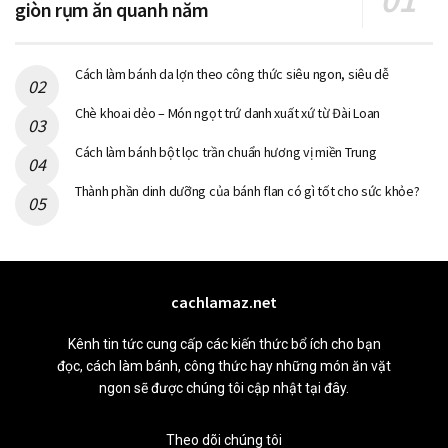
giòn rụm ăn quanh năm
Cách làm bánh da lợn theo công thức siêu ngon, siêu dễ
Chè khoai dẻo – Món ngọt trứ danh xuất xứ từ Đài Loan
Cách làm bánh bột lọc trần chuẩn hương vị miền Trung
Thành phần dinh dưỡng của bánh flan có gì tốt cho sức khỏe?
cachlamaz.net
Kênh tin tức cung cấp các kiến thức bổ ích cho bạn
đọc, cách làm bánh, công thức hay những món ăn vặt
ngon sẽ được chúng tôi cập nhật tại đây.
Theo dõi chúng tôi