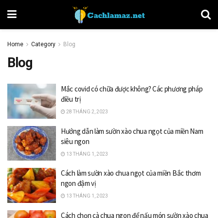
Home
Category
Blog
Blog
Mắc covid có chữa được không? Các phương pháp
điều trị
28 THÁNG 2, 2023
Hướng dẫn làm sườn xào chua ngọt của miền Nam
siêu ngon
13 THÁNG 1, 2023
Cách làm sườn xào chua ngọt của miền Bắc thơm
ngon đậm vị
13 THÁNG 1, 2023
Cách chọn cà chua ngon để nấu món sườn xào chua