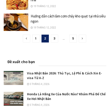
19 THÁNG 12, 2022
Hướng dẫn cách làm cơm cháy kho quẹt tại nhà siêu
ngon
19 THÁNG 12, 2022
1
2
3
…
5
Đề xuất cho bạn
Visa Nhật Bản 2026: Thủ Tục, Lệ Phí & Cách Xin E-
visa Từ A-Z
5 THÁNG 4, 2026
Honda Là Hãng Xe Của Nước Nào? Khám Phá Đế Chế
Xe Hơi Nhật Bản
5 THÁNG 4, 2026