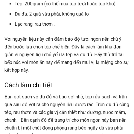
Tép: 200gram (có thể mua tép tươi hoặc tép khô)
Đu đủ: 2 quả vừa phải, không quá to
Lạc rang, rau thơm…
Với nguyên liệu này cần đảm bảo độ tươi ngon nên chú ý
đến bước lựa chọn tép chế biến. Đây là cách làm khá đơn
giản vì nguyên liệu chủ yếu là tép và đu đủ. Hãy thử trổ tài
bếp núc với món ăn này để mang đến mùi vị lạ miệng cho sự
kết hợp này.
Cách làm chi tiết
Bạn gọt sạch vỏ đu đủ và bào sợi nhỏ, tép rửa sạch và trần
qua sau đó vớt ra cho nguyên liệu được ráo. Trộn đu đủ cùng
tép, rau thơm và các gia vị cần thiết như đường, nước mắm,
chanh… Bên cạnh đó để trang trí cho món ngon này bạn nên
chuẩn bị một chút động phộng rang béo ngậy dã vừa phải