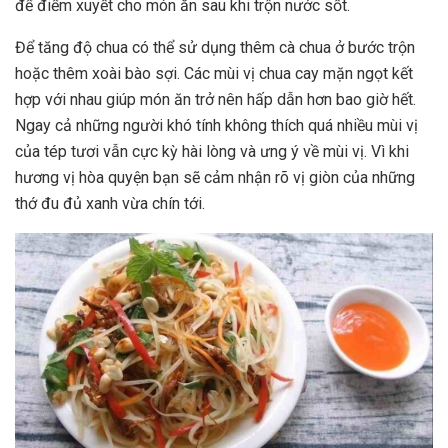
để điểm xuyết cho món ăn sau khi trộn nước sốt.
Để tăng độ chua có thể sử dụng thêm cà chua ở bước trộn
hoặc thêm xoài bào sợi. Các mùi vị chua cay mặn ngọt kết
hợp với nhau giúp món ăn trở nên hấp dẫn hơn bao giờ hết.
Ngay cả những người khó tính không thích quá nhiều mùi vị
của tép tươi vẫn cực kỳ hài lòng và ưng ý về mùi vị. Vì khi
hương vị hòa quyện bạn sẽ cảm nhận rõ vị giòn của những
thớ đu đủ xanh vừa chín tới.