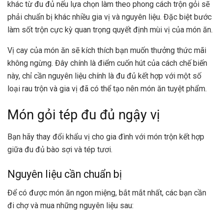
khác từ đu đủ nếu lựa chọn làm theo phong cách trộn gỏi sẽ
phải chuẩn bị khác nhiều gia vị và nguyên liệu. Đặc biệt bước
làm sốt trộn cực kỳ quan trọng quyết định mùi vị của món ăn.
Vị cay của món ăn sẽ kích thích bạn muốn thưởng thức mãi
không ngừng. Đây chính là điểm cuốn hút của cách chế biến
này, chỉ cần nguyên liệu chính là đu đủ kết hợp với một số
loại rau trộn và gia vị đã có thể tạo nên món ăn tuyệt phẩm.
Món gỏi tép đu đủ ngậy vị
Bạn hãy thay đổi khẩu vị cho gia đình với món trộn kết hợp
giữa đu đủ bào sợi và tép tươi.
Nguyên liệu cần chuẩn bị
Để có được món ăn ngon miệng, bắt mắt nhất, các bạn cần
đi chợ và mua những nguyên liệu sau: