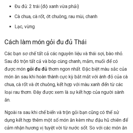
Đu đủ: 2 trái (độ xanh vừa phải)
Cà chua, cà rốt, ớt chuông, rau mùi, chanh
Lạc, vừng
Cách làm món gỏi đu đủ Thái
Các bạn sơ chế tất cả các nguyên liệu và thái sợi, bào nhỏ.
Sau đó trộn tất cả và bóp cùng chanh, mắm, muối để có
được món
gỏi đu đủ
thơm ngon nhất. Đặc biệt màu sắc của
món ăn sau khi hoàn thành cực kỳ bắt mắt với ánh đỏ của cà
chua, cà rốt và ớt chuông, kết hợp với màu xanh đến từ các
loại rau thơm. Đây được xem là sự kết hợp của người sành
ăn.
Ngoài ra sau khi chế biến và trộn gỏi bạn cũng có thể sử
dụng kết hợp thêm một số món ăn kèm như đậu hũ chiên để
cảm nhận hương vị tuyệt vời từ nước sốt. So với các món ăn