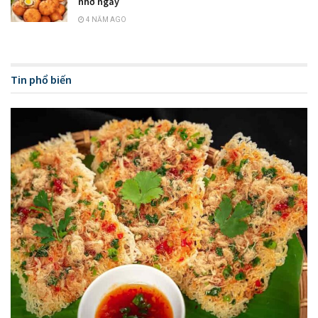
nhớ ngay
4 NĂM AGO
Tin phổ biến