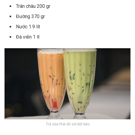
Trân châu 200 gr
Đường 370 gr
Nước 1.9 lít
Đá viên 1 ít
Trà sữa thái đỏ với bột béo