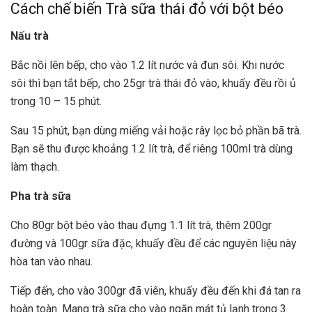
Cách chế biến Trà sữa thái đỏ với bột béo
Nấu trà
Bắc nồi lên bếp, cho vào 1.2 lít nước và đun sôi. Khi nước
sôi thì bạn tắt bếp, cho 25gr trà thái đỏ vào, khuấy đều rồi ủ
trong 10 – 15 phút.
Sau 15 phút, bạn dùng miếng vải hoặc rây lọc bỏ phần bã trà.
Bạn sẽ thu được khoảng 1.2 lít trà, để riêng 100ml trà dùng
làm thạch.
Pha trà sữa
Cho 80gr bột béo vào thau đựng 1.1 lít trà, thêm 200gr
đường và 100gr sữa đặc, khuấy đều để các nguyên liệu này
hòa tan vào nhau.
Tiếp đến, cho vào 300gr đã viên, khuấy đều đến khi đá tan ra
hoàn toàn. Mang trà sữa cho vào ngăn mát tủ lạnh trong 3