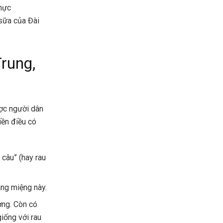
hực
 sữa của Đài
rung,
ược người dân
iền điều có
 câu” (hay rau
áng miệng này.
ơng. Còn có
iống với rau