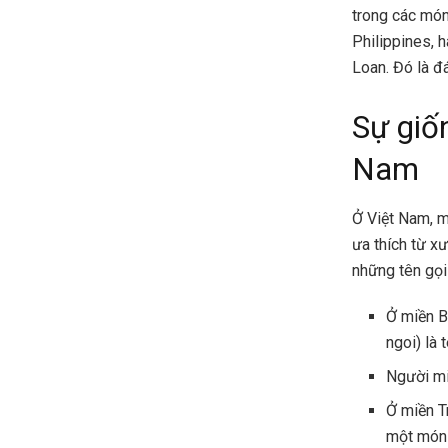
trong các món
Philippines, 
Loan. Đó là đ
Sự giố
Nam
Ở Việt Nam, m
ưa thích từ x
những tên gọi
Ở miền Bắ
ngoi) là 
Người mi
Ở miền T
một món 