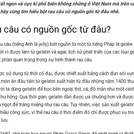
ất ngon và cực kì phổ biến không những ở Việt Nam mà trên cả 
 hãy cùng tìm hiểu bột rau câu có nguồn gốc từ đâu nhé.
u câu có nguồn gốc từ đâu?
u câu (tiếng Anh là jelly) bắt nguồn từ một từ tiếng Pháp là gelée
ởi vì được làm từ gelatin và agar, lịch sử phát triển của các loại 
phần quan trọng trong sự hình thành rau câu.
ợc sử dụng từ thời cổ đại, được chiết xuất bằng cách đun sôi vụ
 món ăn đầu tiên từ gelatin xuất hiện từ đầu những năm 1400 th
i ta dùng gelatin để bọc bên ngoài thịt, cá, đồ mặn như một các
hư hỏng. Qua thời gian, gelatin dần được ưa chuộng hơn và được
 ngọt để tráng miệng như rau câu. Tuy nhiên, việc sản xuất gelati
nhiều công sức, vì thế rau câu ở thời điểm đó chỉ được phục vụ tr
 lưu.
682, nhà toán học người Pháp Denis Papin đã phát minh ra thiết