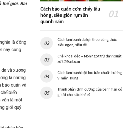
thế giới. Bài
Cách bảo quản cơm cháy lâu
hỏng, siêu giòn rụm ăn
quanh năm
Cách làm bánh da lợn theo công thức
 nghĩa là đông
siêu ngon, siêu dễ
gel này cũng
Chè khoai dẻo – Món ngọt trứ danh xuất
xứ từ Đài Loan
n da và xương
Cách làm bánh bột lọc trần chuẩn hương
ường là những
vị miền Trung
h bảo quản và
Thành phần dinh dưỡng của bánh flan có
 chế biến
gì tốt cho sức khỏe?
n vẫn là một
ong giới quý
 bị phân hủy