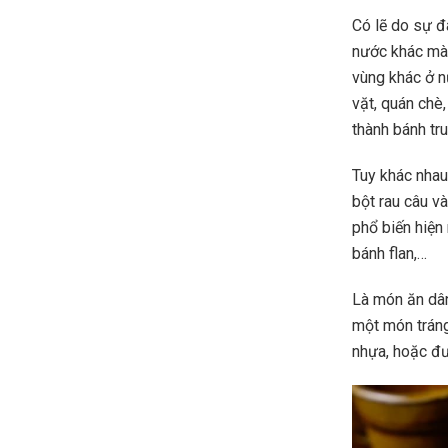
Có lẽ do sự đ
nước khác mà 
vùng khác ở n
vặt, quán chè
thành bánh tru
Tuy khác nhau
bột rau câu và
phổ biến hiện 
bánh flan,…
Là món ăn dân
một món tráng
nhựa, hoặc đư