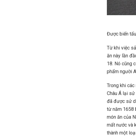
Được biến tấu
Từ khi việc sả
ăn này lần đầ
18. Nó cũng c
phẩm người An
Trong khi các
Châu Á lại sử 
đã được sử dụ
từ năm 1658 b
món ăn của Nh
mất nước và k
thành một loạ