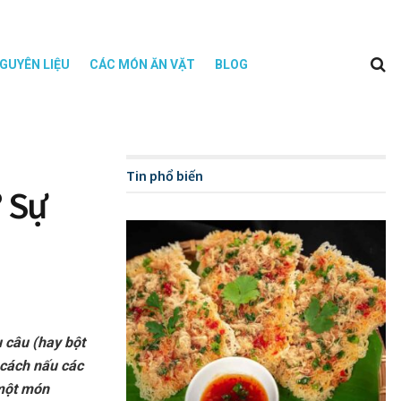
GUYÊN LIỆU
CÁC MÓN ĂN VẶT
BLOG
Tin phổ biến
? Sự
 câu (hay bột
 cách nấu các
 một món