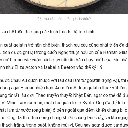
Bột rau câu có nguồn gốc từ đâu?
 và chế biến đa dạng các hình thù do dễ tạo hình
n xuất gelatin trở nên phổ biến, thạch rau câu cũng phát triển đa
u tiên được ghi lại trong cuốn Nghệ thuật nấu ăn của Hannah Glas
ó mặt trong các cuốn sách dạy nấu ăn bán chạy nhất của các nhà
h như Eliza Acton và Isabella Beeton vào thế kỷ 19.
 nước Châu Âu quen thuộc với rau câu làm từ gelatin động vật, thì
dụng agar – agar nhiều hơn. Agar là một loại gelatin thực vật làm 
ng từ rất lâu đời. Theo truyền thuyết Nhật Bản, agar có thể đã đ
ởi Mino Tarōzaemon, một chủ quán trọ ở Kyoto. Ông đã để toko
ật làm từ nước rong biển) ở bên ngoài qua đêm khiến chúng bị đ
hô. Ông đã thử đun nóng chúng khiến chúng tan chảy, và khi nguộ
i thạch trắng, trong suốt, không mùi vị. Sau này agar được sử dụn