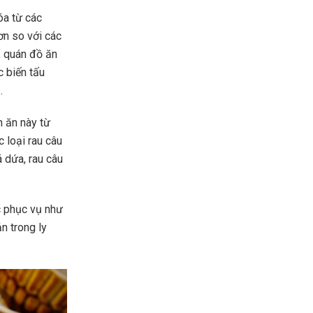
óa từ các
ơn so với các
, quán đồ ăn
c biến tấu
…
n ăn này từ
c loại rau câu
á dứa, rau câu
c phục vụ như
n trong ly