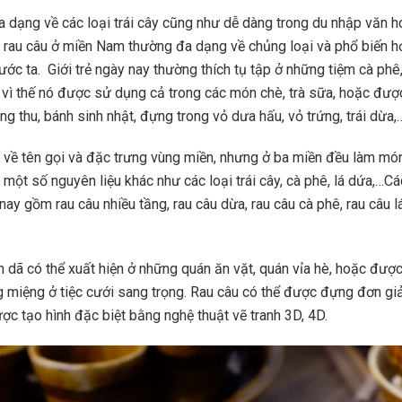
a dạng về các loại trái cây cũng như dễ dàng trong du nhập văn h
rau câu ở miền Nam thường đa dạng về chủng loại và phổ biến h
ước ta. Giới trẻ ngày nay thường thích tụ tập ở những tiệm cà phê
, vì thế nó được sử dụng cả trong các món chè, trà sữa, hoặc đượ
ng thu, bánh sinh nhật, đựng trong vỏ dưa hấu, vỏ trứng, trái dừa,
 về tên gọi và đặc trưng vùng miền, nhưng ở ba miền đều làm mó
 một số nguyên liệu khác như các loại trái cây, cà phê, lá dứa,…Cá
nay gồm rau câu nhiều tầng, rau câu dừa, rau câu cà phê, rau câu l
 dã có thể xuất hiện ở những quán ăn vặt, quán vỉa hè, hoặc đượ
 miệng ở tiệc cưới sang trọng. Rau câu có thể được đựng đơn giả
ợc tạo hình đặc biệt bằng nghệ thuật vẽ tranh 3D, 4D.