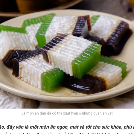
Là món ăn dân dã có thể xuất hiện ở những quán ăn vặt
ào, đây vẫn là một món ăn ngon, mát và tốt cho sức khỏe, phù 