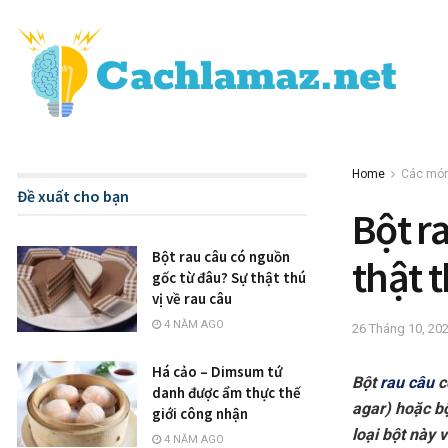
Home
Các món
Đề xuất cho bạn
Bột r
Bột rau câu có nguồn
thật t
gốc từ đâu? Sự thật thú
vị về rau câu
4 NĂM AGO
26 Tháng 10, 20
Há cảo – Dimsum tứ
Bột
rau câu
c
danh được ẩm thực thế
agar) hoặc b
giới công nhận
loại bột này 
4 NĂM AGO