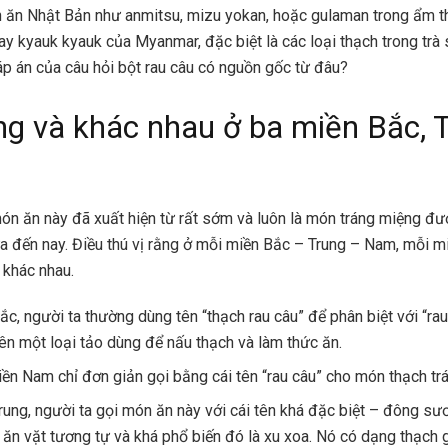
 ăn Nhật Bản như anmitsu, mizu yokan, hoặc gulaman trong ẩm t
hay kyauk kyauk của Myanmar, đặc biệt là các loại thạch trong trà
áp án của câu hỏi bột rau câu có nguồn gốc từ đâu?
ng và khác nhau ở ba miền Bắc, T
ón ăn này đã xuất hiện từ rất sớm và luôn là món tráng miệng đ
ưa đến nay. Điều thú vị rằng ở mỗi miền Bắc – Trung – Nam, mỗi m
 khác nhau.
c, người ta thường dùng tên “thạch rau câu” để phân biệt với “rau
tên một loại tảo dùng để nấu thạch và làm thức ăn.
ền Nam chỉ đơn giản gọi bằng cái tên “rau câu” cho món thạch tr
rung, người ta gọi món ăn này với cái tên khá đặc biệt – đông sư
ăn vặt tương tự và khá phổ biến đó là xu xoa. Nó có dạng thạch g