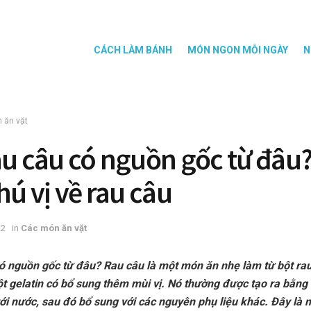
CÁCH LÀM BÁNH
MÓN NGON MỖI NGÀY
N
 ăn vặt
au câu có nguồn gốc từ đâu
hú vị về rau câu
22
in
Các món ăn vặt
ó nguồn gốc từ đâu? Rau câu là một món ăn nhẹ làm từ bột rau
ột gelatin có bổ sung thêm mùi vị. Nó thường được tạo ra bằng
với nước, sau đó bổ sung với các nguyên phụ liệu khác. Đây là