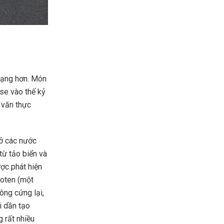
 dạng hơn. Món
se vào thế kỷ
 văn thực
 ở các nước
từ tảo biển và
ược phát hiện
roten (một
ông cứng lại,
i dần tạo
g rất nhiều