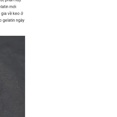
elatin mới
gia về keo ở
p gelatin ngày