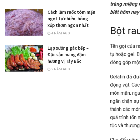
tráng miệng r
biết hôm nay
Cách làm ruốc tôm mặn
ngọt tự nhiên, bông
xốp thơm ngon nhất
Bột ra
4 NĂM AGO
Tên gọi của ra
Lạp xưởng gác bếp –
tụ hoặc gel. B
Đặc sản mang đậm
hương vị Tây Bắc
đóng góp một 
2 NĂM AGO
Gelatin đã đư
động vật. Các
món mặn, ngườ
ngăn chặn sự 
thành các món
quá trình tốn 
tộc và thượng
Cho đến năm 1