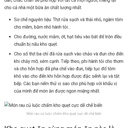
dân, chắc chắn sẽ phù hợp với tất cả mọi người, mang lại
cho cả nhà một bữa ăn chất lượng nhất.
Sơ chế nguyên liệu: Thịt rửa sạch và thái nhỏ, ngâm tôm
cho mềm, băm nhỏ hành tỏi…
Cho đường, nước mắm, ớt, hạt tiêu vào bát để trộn đều
chuẩn bị nấu kho quẹt.
Cho số thịt ba chỉ đã rửa sạch vào chảo và đun cho đến
khi chảy mỡ, xém cạnh. Tiếp theo, phi hành tỏi cho thơm
và cho hỗn hợp đã pha chế vào đun, tiếp tục đổ tôm
khô vào cho đến khi hỗn hợp được đặc sếnh lại và tắt
bếp. Các bạn nếm thử vị sao cho phù hợp với khẩu vị
của mình để món ăn được ngon miệng nhất.
Món rau củ luộc chấm kho quẹt cực dễ chế biến