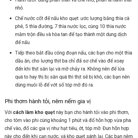
nhỏ.
Chế nước cốt để nấu kho quẹt: ước lượng bằng thìa cà
phê, 5 thìa đường, 7 thìa nước lọc, cùng 10 thìa nước
mắm trộn đều và hòa tan để tạo thành một dung dịch
để nấu.
Tiếp theo bắt đầu công đoạn nấu, các bạn cho một thìa
dầu ăn, cho lượng thịt ba chỉ đã sơ chế vào để xoay
đến khi thịt săn lại và mỡ chảy ra. Không nên để lửa
quá to hay thị bị săn quá thì thịt sẽ bị khô, các bạn nên
dùng muôi lỗ để vớt số tóp mỡ đó ra.
Phi thơm hành tỏi, nêm nếm gia vị
Với
cách làm kho quẹt
này bạn cho hành tỏi vào phi thơm,
cho tôm vào phi cùng khoảng 1 phút và đổ hỗn hợp vừa pha
chế vào, đổ các gia vị như hạt tiêu, ớt, tóp mỡ. Đun hỗn hợp
này cho đến khi cạn nước, và kho quẹt sánh lại. Các bạn nêm