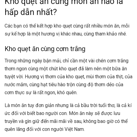
Kho quẹt ăn cùng món ăn nào là
hấp dẫn nhất?
Các bạn có thể kết hợp kho quẹt cùng rất nhiều món ăn, mỗi
sự kế hợp là một hương vị khác nhau, cùng tham khảo nhé.
Kho quẹt ăn cùng cơm trắng
Trong những ngày bận mải, chỉ cần một vài chén cơm trắng
thơm ngon cùng một chút kho quẹt đã làm nên một bữa ăn
tuyệt vời. Hương vị thơm của kho quẹt, mùi thơm của thịt, của
nước mắm, cùng hạt tiêu hào trộn cùng độ thơm dẻo của
cơm thực sự là rất ngon, khó quên.
Là món ăn tuy đơn giản nhưng là cả bầu trời tuổi thơ, là cả kí
ức đối với biết bao người con. Món ăn này sẽ được lưu
truyền và gìn giữ đến mãi mãi về sau, không bao giờ có thể
quên lãng đối với con người Việt Nam.