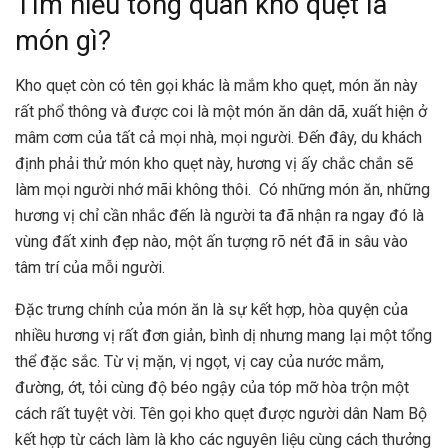
Tìm hiểu tổng quan kho quẹt là
món gì?
Kho quẹt còn có tên gọi khác là mắm kho quẹt, món ăn này
rất phổ thông và được coi là một món ăn dân dã, xuất hiện ở
mâm cơm của tất cả mọi nhà, mọi người. Đến đây, du khách
định phải thử món kho quẹt này, hương vị ấy chắc chắn sẽ
làm mọi người nhớ mãi không thôi. Có những món ăn, những
hương vị chỉ cần nhắc đến là người ta đã nhận ra ngay đó là
vùng đất xinh đẹp nào, một ấn tượng rõ nét đã in sâu vào
tâm trí của mỗi người.
Đặc trưng chính của món ăn là sự kết hợp, hòa quyện của
nhiều hương vị rất đơn giản, bình dị nhưng mang lại một tổng
thể đặc sắc. Từ vị mặn, vị ngọt, vị cay của nước mắm,
đường, ớt, tỏi cùng độ béo ngậy của tóp mỡ hòa trộn một
cách rất tuyệt vời. Tên gọi kho quẹt được người dân Nam Bộ
kết hợp từ cách làm là kho các nguyên liệu cùng cách thưởng