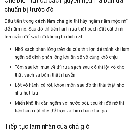
Chế biến tất cả các nguyên liệu mà bạn đã
chuẩn bị trước đó
Đầu tiên trong
cách làm chả giò
thì hãy ngâm nấm mộc nhĩ
để nấm nở. Sau đó thì tiến hành rửa thật sạch đất cát dính
trên nấm để sạch đi không bị dính cát.
Nhổ sạch phần lông trên da của thịt lợn để tránh khi làm
ngân sẽ dính phần lông khi ăn sẽ vô cùng khó chịu.
Tôm sau khi mua về thì rửa sạch sau đó thì lột vỏ cho
thật sạch và băm thật nhuyễn
Lột vỏ hành, cà rốt, khoai môn sau đó thì thái thật nhỏ
như hạt lựu
Miến khô thì cần ngâm với nước sôi, sau khi đã nở thì
tiến hành cắt nhỏ để trộn và làm nhân chả giò.
Tiếp tục làm nhân của chả giò