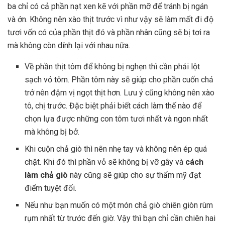
ba chỉ có cả phần nạt xen kẽ với phần mỡ để tránh bị ngán
và ớn. Không nên xào thịt trước vì như vậy sẽ làm mất đi độ
tươi vốn có của phần thịt đó và phần nhân cũng sẽ bị tơi ra
mà không còn dính lại với nhau nữa.
Về phần thịt tôm để không bị nghẹn thì cần phải lột
sạch vỏ tôm. Phần tôm này sẽ giúp cho phần cuốn chả
trở nên đậm vị ngọt thịt hơn. Lưu ý cũng không nên xào
tô, chị trước. Đặc biệt phải biết cách làm thế nào để
chọn lựa được những con tôm tươi nhất và ngon nhất
mà không bị bở.
Khi cuộn chả giò thì nên nhẹ tay và không nên ép quá
chặt. Khi đó thì phần vỏ sẽ không bị vỡ gây và
cách
làm chả giò
này cũng sẽ giúp cho sự thẩm mỹ đạt
điểm tuyệt đối.
Nếu như bạn muốn có một món chả giò chiên giòn rùm
rụm nhất từ trước đến giờ. Vậy thì bạn chỉ cần chiên hai