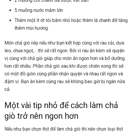
2 muỗng cốt chanh đã được vắt sẵn
5 muỗng nước mắm lớn
Thêm một ít ớt tỏi băm nhỏ hoặc thêm lá chanh để tăng
thêm mùi hương.
Món chả gió này nếu như bạn kết hợp cùng với rau cải, dưa
leo, chua ngọt,… thì sẽ rất ngon. Bởi vì rau ăn kèm sẽ quyện
vị cùng với chả giò giúp cho món ăn ngon hơn và bổ dưỡng
hơn rất nhiều. Phần chả giò sau khi được chiên xong thì sẽ
có một đồ giòn cùng phần nhận quyện và nhau rất ngon và
đậm vị. Bạn ăn kèm cùng rau sẽ không bao giờ bị ngán nữa
cả.
Một vài tip nhỏ để cách làm chả
giò trở nên ngon hơn
Nếu như bạn chọn thịt để làm chả giò thì nên chọn loại thịt