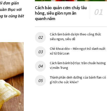
i đơn giản
Cách bảo quản cơm cháy lâu
uần thục với
hỏng, siêu giòn rụm ăn
g ta cùng bắt
quanh năm
Cách làm bánh da lợn theo công thức
siêu ngon, siêu dễ
Chè khoai dẻo – Món ngọt trứ danh xuất
xứ từ Đài Loan
Cách làm bánh bột lọc trần chuẩn hương
vị miền Trung
Thành phần dinh dưỡng của bánh flan có
gì tốt cho sức khỏe?