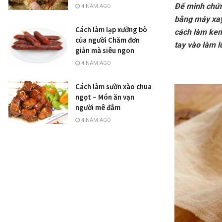
Để minh chứn
4 NĂM AGO
bằng máy xay 
Cách làm lạp xưởng bò
cách làm kem
của người Chăm đơn
tay vào làm l
giản mà siêu ngon
4 NĂM AGO
Cách làm sườn xào chua
ngọt – Món ăn vạn
người mê đắm
4 NĂM AGO