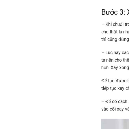
Bước 3: 
– Khi chuối t
cho thật là n
thì cũng đừng
– Lúc này các
ta nên cho th
hơn. Xay xong 
Để tạo được h
tiếp tục xay c
– Để có cách 
vào cối xay v