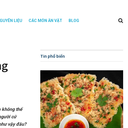
GUYÊN LIỆU
CÁC MÓN ĂN VẶT
BLOG
Tin phổ biến
ng
a không thể
người cứ
 như vậy đâu?