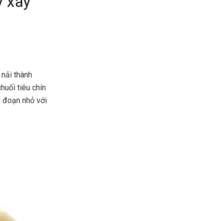
y xay
 nải thành
huối tiêu chín
g đoạn nhỏ với