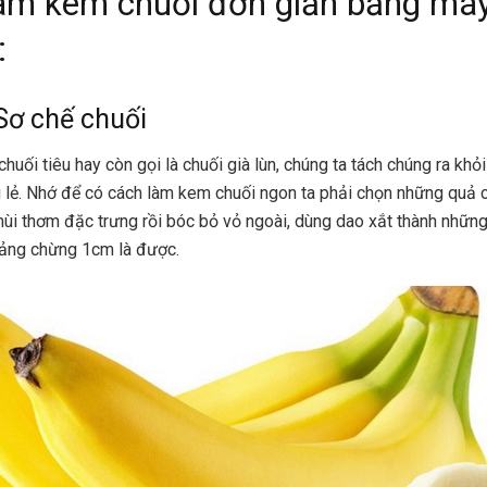
àm kem chuối đơn giản bằng má
:
Sơ chế chuối
uối tiêu hay còn gọi là chuối già lùn, chúng ta tách chúng ra khỏi
ng lẻ. Nhớ để có cách làm kem chuối ngon ta phải chọn những quả c
ùi thơm đặc trưng rồi bóc bỏ vỏ ngoài, dùng dao xắt thành nhữn
oảng chừng 1cm là được.