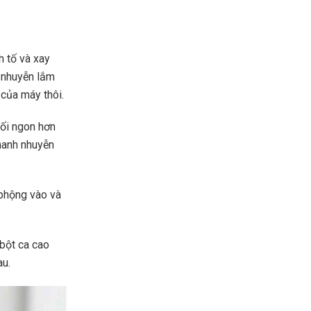
h tố và xay
c nhuyễn lắm
của máy thôi.
uối ngon hơn
nhanh nhuyễn
phộng vào và
bột ca cao
au.