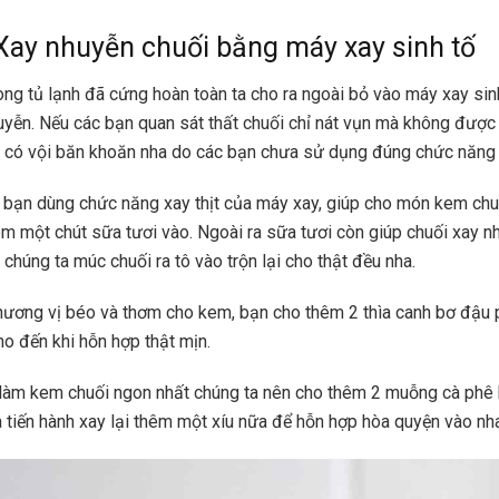
Xay nhuyễn chuối bằng máy xay sinh tố
rong tủ lạnh đã cứng hoàn toàn ta cho ra ngoài bỏ vào máy xay sin
huyễn. Nếu các bạn quan sát thất chuối chỉ nát vụn mà không đượ
 có vội băn khoăn nha do các bạn chưa sử dụng đúng chức năng 
 bạn dùng chức năng xay thịt của máy xay, giúp cho món kem ch
êm một chút sữa tươi vào. Ngoài ra sữa tươi còn giúp chuối xay 
chúng ta múc chuối ra tô vào trộn lại cho thật đều nha.
ương vị béo và thơm cho kem, bạn cho thêm 2 thìa canh bơ đậu 
ho đến khi hỗn hợp thật mịn.
làm kem chuối ngon nhất chúng ta nên cho thêm 2 muỗng cà phê 
à tiến hành xay lại thêm một xíu nữa để hỗn hợp hòa quyện vào nh