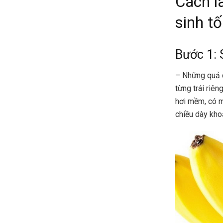
Cách l
sinh tố
Bước 1: 
– Những quả ch
từng trái riê
hơi mềm, có m
chiều dày kh