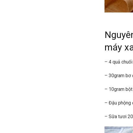
Nguyên
máy xa
– 4 quả chuối
– 30gram bơ 
– 10gram bột
– Đậu phộng đ
– Sữa tươi 20