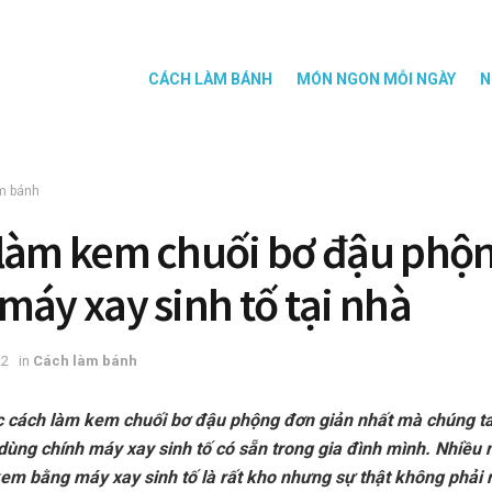
CÁCH LÀM BÁNH
MÓN NGON MỖI NGÀY
N
m bánh
làm kem chuối bơ đậu phộ
máy xay sinh tố tại nhà
22
in
Cách làm bánh
c cách làm kem chuối bơ đậu phộng đơn giản nhất mà chúng t
dùng chính máy xay sinh tố có sẵn trong gia đình mình. Nhiều 
em bằng máy xay sinh tố là rất kho nhưng sự thật không phải