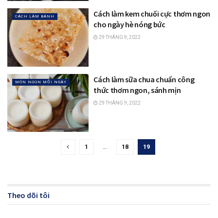
Cách làm kem chuối cực thơm ngon
CÁCH LÀM BÁNH
cho ngày hè nóng bức
29 THÁNG 9, 2022
Cách làm sữa chua chuẩn công
MÓN NGON MỖI NGÀY
thức thơm ngon, sánh mịn
29 THÁNG 9, 2022
1
…
18
19
Theo dõi tôi