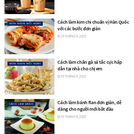
Cách làm kim chi chuẩn vị Hàn Quốc
MÓN NGON MỖI NGÀY
với các bước đơn giản
29 THÁNG 9, 2022
Cách làm chân gà sả tắc cực hấp
MÓN NGON MỖI NGÀY
dẫn tại nhà cho chị em
29 THÁNG 9, 2022
Cách làm bánh flan đơn giản, dễ
CÁCH LÀM BÁNH
dàng cho người mới bắt đầu
29 THÁNG 9, 2022