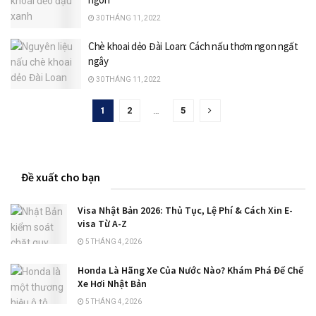
30 THÁNG 11, 2022
Chè khoai dẻo Đài Loan: Cách nấu thơm ngon ngất
ngây
30 THÁNG 11, 2022
1
2
…
5
Đề xuất cho bạn
Visa Nhật Bản 2026: Thủ Tục, Lệ Phí & Cách Xin E-
visa Từ A-Z
5 THÁNG 4, 2026
Honda Là Hãng Xe Của Nước Nào? Khám Phá Đế Chế
Xe Hơi Nhật Bản
5 THÁNG 4, 2026