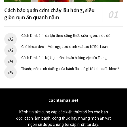
Cách bảo quản cơm cháy lâu hỏng, siêu
giòn rụm ăn quanh năm
Cách làm bánh da lợn theo công thức siêu ngon, siêu dễ
Chè khoai dẻo – Món ngọt trứ danh xuất xứ từ Đài Loan
Cách làm bánh bột lọc trần chuẩn hương vị miền Trung
Thành phần dinh dưỡng của bánh flan có gì tốt cho sức khỏe?
cachlamaz.net
Kênh tin tức cung cấp các kiến thức bổ ích cho bạn
đọc, cách làm bánh, công thức hay những món ăn vặt
ngon sẽ được chúng tôi cập nhật tại đây.