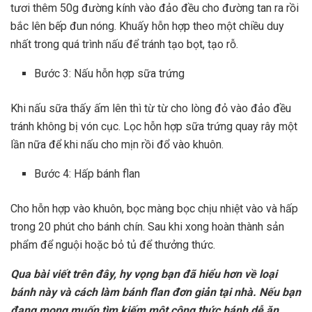
tươi thêm 50g đường kính vào đảo đều cho đường tan ra rồi
bắc lên bếp đun nóng. Khuấy hỗn hợp theo một chiều duy
nhất trong quá trình nấu để tránh tạo bọt, tạo rỗ.
Bước 3: Nấu hỗn hợp sữa trứng
Khi nấu sữa thấy ấm lên thì từ từ cho lòng đỏ vào đảo đều
tránh không bị vón cục. Lọc hỗn hợp sữa trứng quay rây một
lần nữa để khi nấu cho mịn rồi đổ vào khuôn.
Bước 4: Hấp bánh flan
Cho hỗn hợp vào khuôn, bọc màng bọc chịu nhiệt vào và hấp
trong 20 phút cho bánh chín. Sau khi xong hoàn thành sản
phẩm để nguội hoặc bỏ tủ để thưởng thức.
Qua bài viết trên đây, hy vọng bạn đã hiểu hơn về loại
bánh này và cách làm bánh flan đơn giản tại nhà. Nếu bạn
đang mong muốn tìm kiếm một công thức bánh dễ ăn,