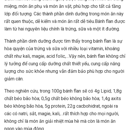
miệng, món ăn phụ và món ăn vặt, phù hợp cho tất cả tầng
lớp đối tượng. Các thành phần dinh dưỡng trong món ăn này
rất quen thuộc, dễ kiếm và món ăn rất dễ tiêu.Bánh flan được
làm từ hai nguyên liệu chính là trứng, sữa và một ít đường.
Thành phần dinh dưỡng được tìm thấy trong bánh flan là sự
hòa quyện của trứng và sữa với nhiều loại vitamin, khoáng
chất như kali, magie, acid folic,…Vậy nên, bánh flan không chỉ
lý tưởng để cung cấp dưỡng chất thiết yếu, cung cấp năng
lượng cho sức khỏe nhưng vẫn đảm bảo phù hợp cho người
giảm cân.
Theo nghiên cứu, trong 100g bánh flan sẽ có 4g Lipid; 1,8g
chất béo bão hòa; 0,5g chất béo không bão hòa; 1,4g axits
béo không bão hòa, 5g protein, 22g cacbohidrat, ngoài ra
các có natri, sắt, magie, kali,…rất thích hợp cho mọi người,
không chỉ là món ăn giải nhiệt mùa hè mà còn là món ăn
ngon vào mùa đông.