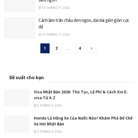
15 THÁNG 11, 2022
Cách làm trân châu đen ngon, dai dai giòn giòn cực
đã
15 THÁNG 11, 2022
1
2
…
4
Đề xuất cho bạn
Visa Nhật Bản 2026: Thủ Tục, Lệ Phí & Cách Xin E-
visa Từ A-Z
5 THÁNG 4, 2026
Honda Là Hãng Xe Của Nước Nào? Khám Phá Đế Chế
Xe Hơi Nhật Bản
5 THÁNG 4, 2026