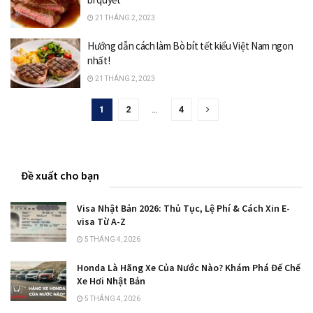
21 THÁNG 2, 2023
Hướng dẫn cách làm Bò bít tết kiểu Việt Nam ngon
nhất!
21 THÁNG 2, 2023
1
2
…
4
Đề xuất cho bạn
Visa Nhật Bản 2026: Thủ Tục, Lệ Phí & Cách Xin E-
visa Từ A-Z
5 THÁNG 4, 2026
Honda Là Hãng Xe Của Nước Nào? Khám Phá Đế Chế
Xe Hơi Nhật Bản
5 THÁNG 4, 2026