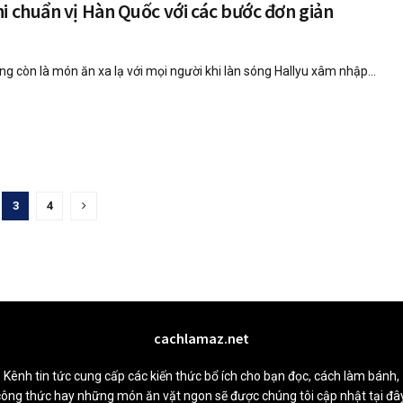
i chuẩn vị Hàn Quốc với các bước đơn giản
g còn là món ăn xa lạ với mọi người khi làn sóng Hallyu xâm nhập...
3
4
cachlamaz.net
Kênh tin tức cung cấp các kiến thức bổ ích cho bạn đọc, cách làm bánh,
công thức hay những món ăn vặt ngon sẽ được chúng tôi cập nhật tại đây