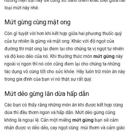
hướng hiện đại này để cùng so sánh điểm khác biệt giữa hai
loại mứt này nhé.
Mứt gừng cùng mật ong
Còn gì tuyệt vời hơn khi kết hợp giữa hai phương thuốc quý
của tự nhiên là gừng và mật ong. Khác với độ ngọt của
đường thì mật ong lại đem lại cho chúng ta vị ngọt tự nhiên
và độ keo dẻo của nó. Khi thưởng thức món
mứt gừng
này
ngoài vị ngon thì nó còn cũng đem lại cho chúng ta những
tác dụng vô cùng tốt cho sức khỏe. Hãy luôn trữ món ăn này
trong gia đình của bạn vì nó thật sự rất quý.
Mứt dẻo gừng lăn dừa hấp dẫn
Các bạn có thấy rằng những món ăn khi được kết hợp cùng
dừa thì đều thơm ngon và hấp dẫn. Mứt dẻo gừng cũng
không là ngoại lệ. Cắn một miếng
mứt gừng
bạn sẽ cảm
nhận được vị dẻo dẻo, cay ngọt cùng mùi thơm và cảm giác