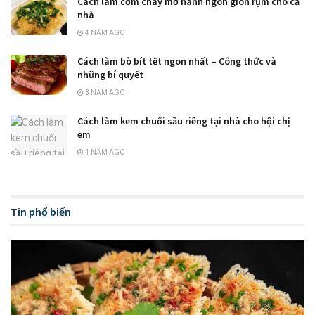
Cách làm cơm cháy mỡ hành ngon giòn rụm cho cả
nhà
4 NĂM AGO
Cách làm bò bít tết ngon nhất – Công thức và
những bí quyết
3 NĂM AGO
Cách làm kem chuối sầu riêng tại nhà cho hội chị
em
4 NĂM AGO
Tin phổ biến