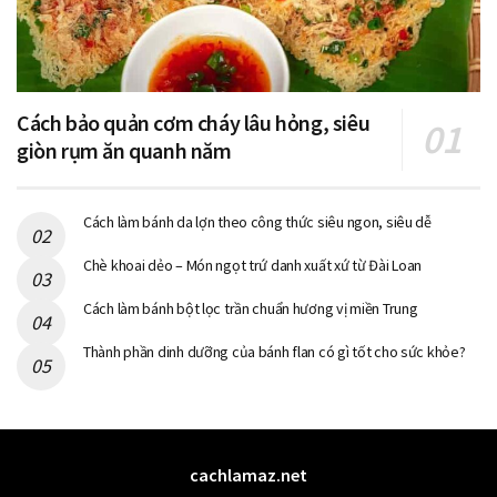
Cách bảo quản cơm cháy lâu hỏng, siêu
giòn rụm ăn quanh năm
Cách làm bánh da lợn theo công thức siêu ngon, siêu dễ
Chè khoai dẻo – Món ngọt trứ danh xuất xứ từ Đài Loan
Cách làm bánh bột lọc trần chuẩn hương vị miền Trung
Thành phần dinh dưỡng của bánh flan có gì tốt cho sức khỏe?
cachlamaz.net