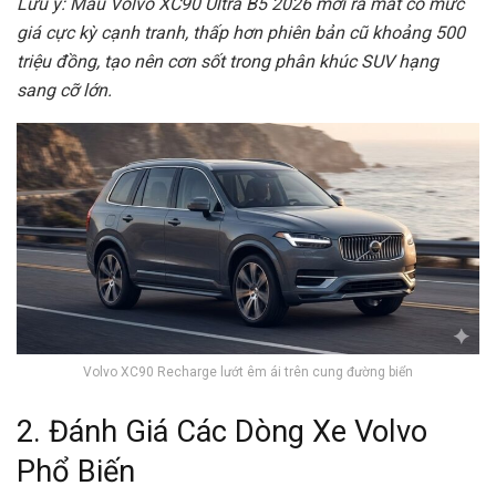
Lưu ý: Mẫu Volvo XC90 Ultra B5 2026 mới ra mắt có mức
giá cực kỳ cạnh tranh, thấp hơn phiên bản cũ khoảng 500
triệu đồng, tạo nên cơn sốt trong phân khúc SUV hạng
sang cỡ lớn.
Volvo XC90 Recharge lướt êm ái trên cung đường biển
2. Đánh Giá Các Dòng Xe Volvo
Phổ Biến