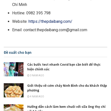
Chí Minh
Hotline: 0982 395 798
Website:
https://thepdaibang.com/
Email:
contact.thepdaibang.com@gmail.com
Đề xuất cho bạn
Các bước test nhanh Covid bạn cần biết để thực
hiện chính xác
3 NĂM AGO
Giới thiệu về cơm cháy Ninh Bình cho du khách thập
phương
4 NĂM AGO
Hướng dẫn cách làm kem chuối với sữa ông thọ chỉ