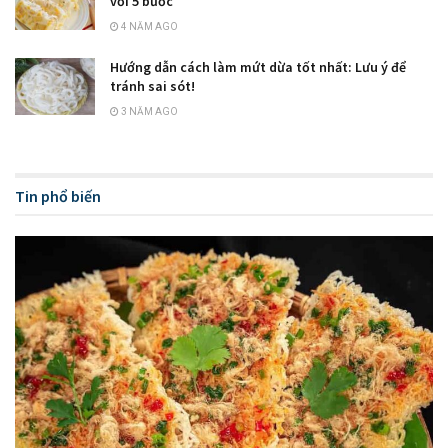
với 5 bước
4 NĂM AGO
Hướng dẫn cách làm mứt dừa tốt nhất: Lưu ý để
tránh sai sót!
3 NĂM AGO
Tin phổ biến