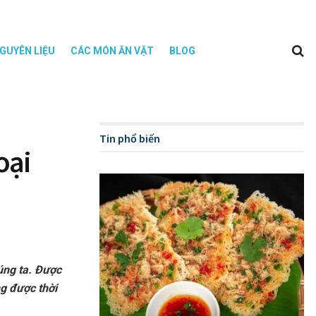
GUYÊN LIỆU
CÁC MÓN ĂN VẶT
BLOG
Tin phổ biến
oại
úng ta. Được
ng được thời