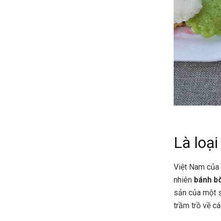
Là loạ
Việt Nam của c
nhiên
bánh b
sản của một s
trầm trồ về c