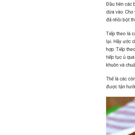
Đầu tiên các 
dừa vào. Cho 
đã nhồi bột th
Tiếp theo là 
lại. Hãy ước 
hợp. Tiếp the
tiếp tục ủ qu
khuôn và chuẩ
Thế là các cô
được tận hưở