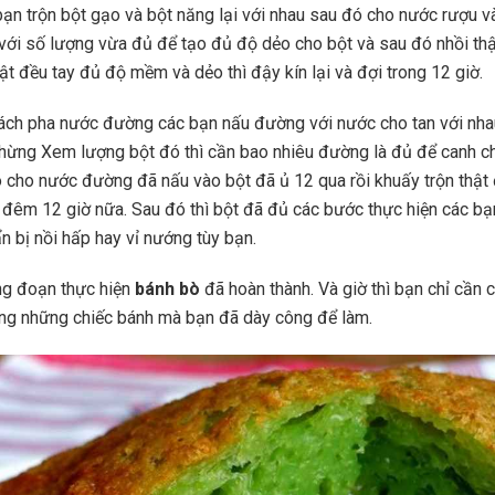
bạn trộn bột gạo và bột năng lại với nhau sau đó cho nước rượu v
với số lượng vừa đủ để tạo đủ độ dẻo cho bột và sau đó nhồi thật
ật đều tay đủ độ mềm và dẻo thì đậy kín lại và đợi trong 12 giờ.
cách pha nước đường các bạn nấu đường với nước cho tan với nhau
chừng Xem lượng bột đó thì cần bao nhiêu đường là đủ để canh c
o cho nước đường đã nấu vào bột đã ủ 12 qua rồi khuấy trộn thật
a đêm 12 giờ nữa. Sau đó thì bột đã đủ các bước thực hiện các b
n bị nồi hấp hay vỉ nướng tùy bạn.
ng đoạn thực hiện
bánh bò
đã hoàn thành. Và giờ thì bạn chỉ cần 
ng những chiếc bánh mà bạn đã dày công để làm.