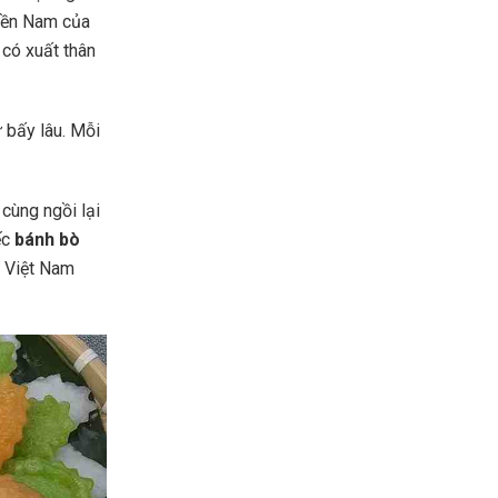
miền Nam của
 có xuất thân
ừ bấy lâu. Mỗi
cùng ngồi lại
ếc
bánh bò
i Việt Nam