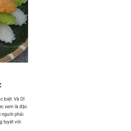
c
c biệt. Và Dĩ
ược xem là đặc
u người phải
 tuyệt vời.