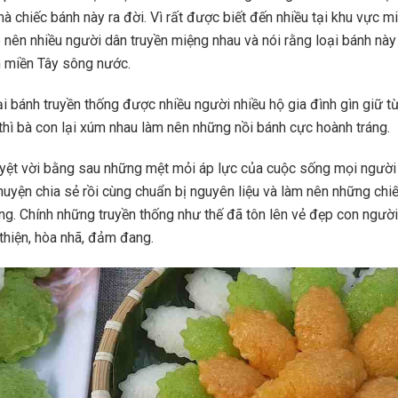
à chiếc bánh này ra đời. Vì rất được biết đến nhiều tại khu vực 
 nên nhiều người dân truyền miệng nhau và nói rằng loại bánh này
h miền Tây sông nước.
ại bánh truyền thống được nhiều người nhiều hộ gia đình gìn giữ t
ỗ thì bà con lại xúm nhau làm nên những nồi bánh cực hoành tráng.
uyệt vời bằng sau những mệt mỏi áp lực của cuộc sống mọi người 
chuyện chia sẻ rồi cùng chuẩn bị nguyên liệu và làm nên những chi
ng. Chính những truyền thống như thế đã tôn lên vẻ đẹp con ngườ
 thiện, hòa nhã, đảm đang.