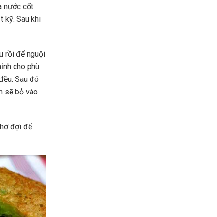
à nước cốt
 kỹ. Sau khi
 rồi để nguội
hỉnh cho phù
 đều. Sau đó
ạn sẽ bỏ vào
chờ đợi để