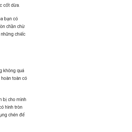
c cốt dừa.
ủa bạn có
Còn chần chừ
y những chiếc
ng không quá
u hoàn toàn có
n bị cho mình
ó hình tròn
dụng chén để