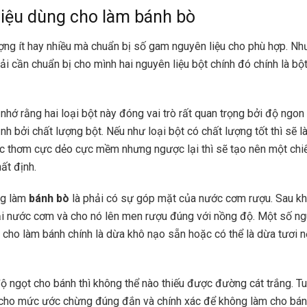
iệu dùng cho làm bánh bò
ợng ít hay nhiều mà chuẩn bị số gam nguyên liệu cho phù hợp. Nh
ải cần chuẩn bị cho mình hai nguyên liệu bột chính đó chính là bộ
 nhớ rằng hai loại bột này đóng vai trò rất quan trọng bởi độ ngo
nh bởi chất lượng bột. Nếu như loại bột có chất lượng tốt thì sẽ 
c thơm cực dẻo cực mềm nhưng ngược lại thì sẽ tạo nên một chi
ất định.
ng làm
bánh bò
là phải có sự góp mặt của nước cơm rượu. Sau kh
ại nước cơm và cho nó lên men rượu đúng với nồng độ. Một số ng
 cho làm bánh chính là dừa khô nạo sẵn hoặc có thể là dừa tươi 
ộ ngọt cho bánh thì không thể nào thiếu được đường cát trắng. Tu
 cho mức ước chừng đúng đắn và chính xác để không làm cho bán