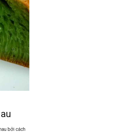
hau
hau bởi cách