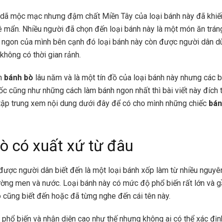
dã mộc mạc nhưng đậm chất Miền Tây của loại bánh này đã khiế
 mẩn. Nhiều người đã chọn đến loại bánh này là một món ăn trá
 ngon của mình bên cạnh đó loại bánh này còn được người dân d
không có thời gian rảnh.
n
bánh bò
lâu năm và là một tín đồ của loại bánh này nhưng các 
ốc cũng như những cách làm bánh ngon nhất thì bài viết này đích t
tập trung xem nội dung dưới đây để có cho mình những chiếc
bán
ò có xuất xứ từ đâu
ược người dân biết đến là một loại bánh xốp làm từ nhiều nguyên
ường men và nước. Loại bánh này có mức độ phổ biến rất lớn và g
 cũng biết đến hoặc đã từng nghe đến cái tên này.
phổ biến và nhận diện cao như thế nhưng không ai có thể xác đị