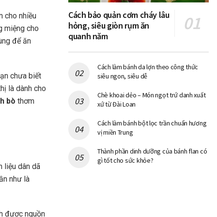
Cách bảo quản cơm cháy lâu
n cho nhiều
hỏng, siêu giòn rụm ăn
ng miệng cho
quanh năm
ùng để ăn
Cách làm bánh da lợn theo công thức
bạn chưa biết
siêu ngon, siêu dễ
hị là dành cho
Chè khoai dẻo – Món ngọt trứ danh xuất
h bò
thơm
xứ từ Đài Loan
Cách làm bánh bột lọc trần chuẩn hương
vị miền Trung
Thành phần dinh dưỡng của bánh flan có
gì tốt cho sức khỏe?
 liệu dân dã
ần như là
nh được nguồn