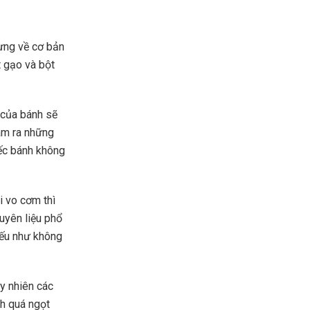
ưng về cơ bản
t gạo và bột
n của bánh sẽ
làm ra những
ếc bánh không
i vo cơm thì
uyên liệu phổ
nếu như không
y nhiên các
h quá ngọt