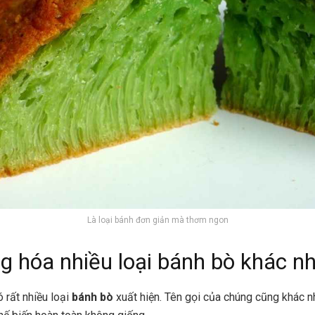
Là loại bánh đơn giản mà thơm ngon
g hóa nhiều loại bánh bò khác n
ó rất nhiều loại
bánh bò
xuất hiện. Tên gọi của chúng cũng khác n