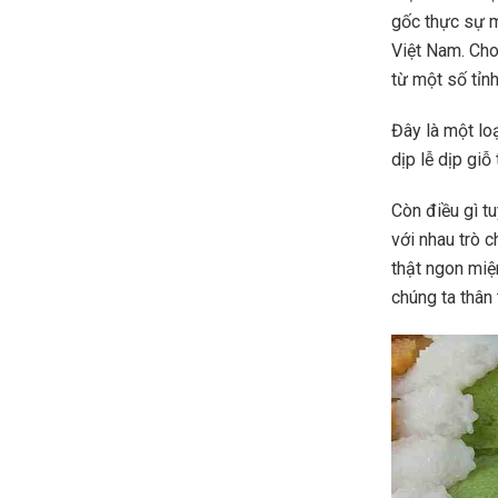
gốc thực sự m
Việt Nam. Cho
từ một số tỉn
Đây là một lo
dịp lễ dịp gi
Còn điều gì t
với nhau trò 
thật ngon miệ
chúng ta thân