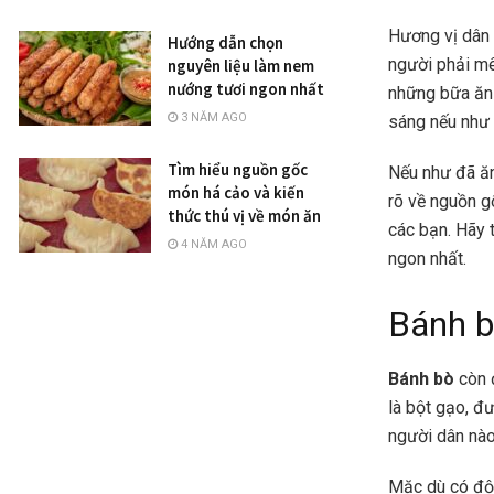
Hương vị dân 
Hướng dẫn chọn
người phải mê
nguyên liệu làm nem
nướng tươi ngon nhất
những bữa ăn
3 NĂM AGO
sáng nếu như 
Tìm hiểu nguồn gốc
Nếu như đã ă
món há cảo và kiến
rõ về nguồn g
thức thú vị về món ăn
các bạn. Hãy 
4 NĂM AGO
ngon nhất.
Bánh b
Bánh bò
còn đ
là bột gạo, đ
người dân nào
Mặc dù có độ 