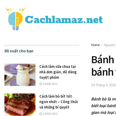
Home
Nguyên l
Đề xuất cho bạn
Bánh 
Cách làm sữa chua tại
bánh 
nhà đơn giản, dễ dàng
tuyệt phẩm
4 NĂM AGO
29 Tháng 9, 202
Cách làm bò bít tết
Bánh bò là mộ
ngon nhất – Công thức
biết loại bán
và những bí quyết
gian mà loại 
3 NĂM AGO