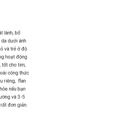
t lành, bổ
, da dưới ánh
ỏ và trẻ ở độ
ờng hoạt động
 tốt cho tim;
xoài công thức
u riêng, flan
 khỏe nếu bạn
hường và 3-5
 rất đơn giản.