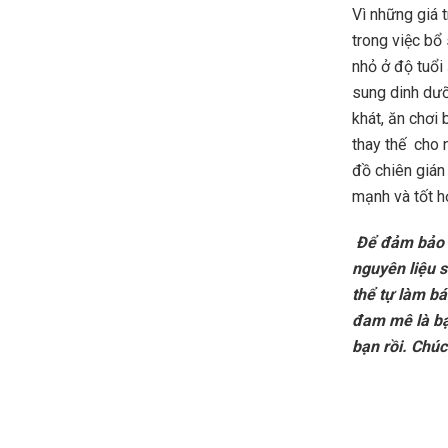
Vì những giá 
trong việc bổ
nhỏ ở độ tuổi
sung dinh dưỡ
khát, ăn chơi
thay thế cho 
đồ chiên gián
mạnh và tốt h
Để đảm bảo t
nguyên liệu s
thể tự làm bá
đam mê là bạ
bạn rồi.