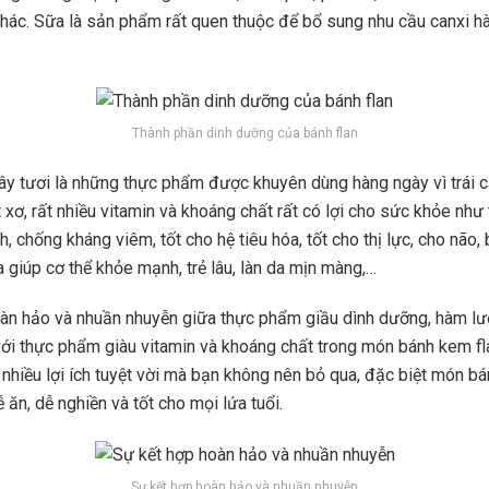
hác. Sữa là sản phẩm rất quen thuộc để bổ sung nhu cầu canxi h
Thành phần dinh dưỡng của bánh flan
 cây tươi là những thực phẩm được khuyên dùng hàng ngày vì trái c
 xơ, rất nhiều vitamin và khoáng chất rất có lợi cho sức khỏe như
, chống kháng viêm, tốt cho hệ tiêu hóa, tốt cho thị lực, cho não,
 giúp cơ thể khỏe mạnh, trẻ lâu, làn da mịn màng,…
àn hảo và nhuần nhuyễn giữa thực phẩm giầu dình dưỡng, hàm lư
với thực phẩm giàu vitamin và khoáng chất trong món bánh kem f
 nhiều lợi ích tuyệt vời mà bạn không nên bỏ qua, đặc biệt món bá
 ăn, dễ nghiền và tốt cho mọi lứa tuổi.
Sự kết hợp hoàn hảo và nhuần nhuyễn