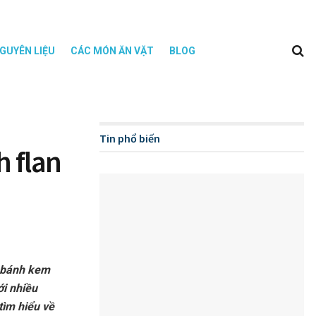
GUYÊN LIỆU
CÁC MÓN ĂN VẶT
BLOG
Tin phổ biến
 flan
c bánh kem
ới nhiều
tìm hiểu về