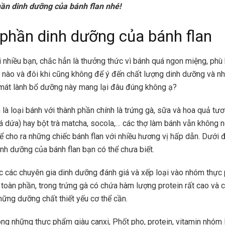
ần dinh dưỡng của bánh flan nhé!
phần dinh dưỡng của bánh flan
 nhiều bạn, chắc hẳn là thưởng thức vì bánh quá ngon miệng, phù
c nào và đôi khi cũng không để ý đến chất lượng dinh dưỡng và nh
mát lành bổ dưỡng này mang lại đâu đúng không ạ?
 là loại bánh với thành phần chính là trứng gà, sữa và hoa quả tư
(lá dứa) hay bột trà matcha, socola,… các thợ làm bánh vẫn không 
ể cho ra những chiếc bánh flan với nhiều hương vị hấp dẫn. Dưới 
nh dưỡng của bánh flan bạn có thể chưa biết.
 các chuyên gia dinh dưỡng đánh giá và xếp loại vào nhóm thực
toàn phần, trong trứng gà có chứa hàm lượng protein rất cao và 
ững dưỡng chất thiết yếu cơ thể cần.
ong những thực phẩm giàu canxi, Phốt pho, protein, vitamin nhóm 