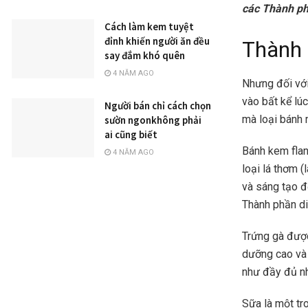
các Thành ph
Cách làm kem tuyệt
đỉnh khiến người ăn đều
Thành 
say đắm khó quên
4 NĂM AGO
Nhưng đối với
vào bất kể lú
Người bán chỉ cách chọn
mà loại bánh 
sườn ngonkhông phải
ai cũng biết
Bánh kem flan
4 NĂM AGO
loại lá thơm 
và sáng tạo đ
Thành phần di
Trứng gà được
dưỡng cao và 
như đầy đủ nh
Sữa là một tr