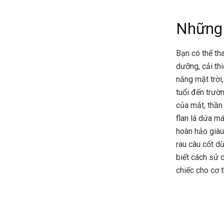
Những 
Bạn có thể th
dưỡng, cải thi
năng mặt trời
tuổi đến trườn
của mắt, thần 
flan lá dứa má
hoàn hảo giàu 
rau câu cốt d
biết cách sử 
chiếc cho cơ 