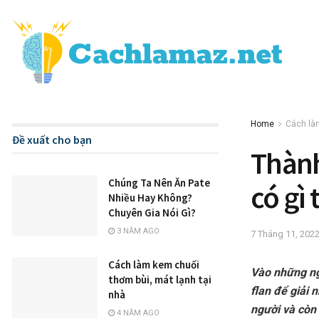
Home
Cách là
Đề xuất cho bạn
Thành
Chúng Ta Nên Ăn Pate
có gì
Nhiều Hay Không?
Chuyên Gia Nói Gì?
3 NĂM AGO
7 Tháng 11, 202
Cách làm kem chuối
Vào những ng
thơm bùi, mát lạnh tại
flan để giải 
nhà
người và còn
4 NĂM AGO