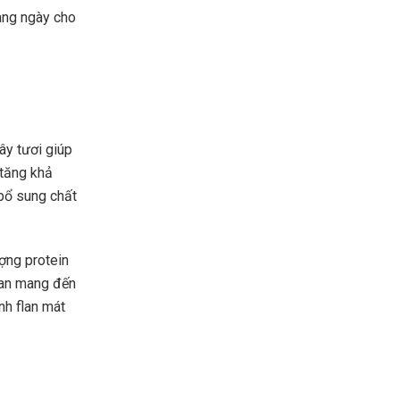
àng ngày cho
ây tươi giúp
 tăng khả
 bổ sung chất
ợng protein
lan mang đến
nh flan mát