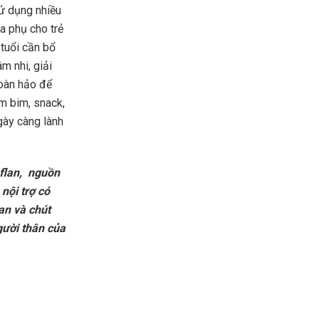
sử dụng nhiều
a phụ cho trẻ
 tuổi cần bổ
m nhi, giải
hoàn hảo để
m bim, snack,
gày càng lành
flan, nguồn
nội trợ có
ian và chút
gười thân của