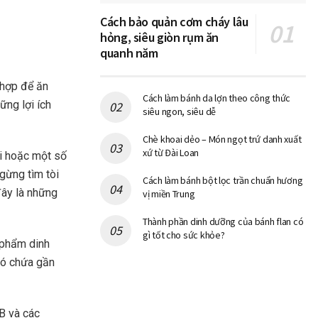
Cách bảo quản cơm cháy lâu
hỏng, siêu giòn rụm ăn
quanh năm
 hợp để ăn
Cách làm bánh da lợn theo công thức
ững lợi ích
siêu ngon, siêu dễ
Chè khoai dẻo – Món ngọt trứ danh xuất
xứ từ Đài Loan
ơi hoặc một số
ngừng tìm tòi
Cách làm bánh bột lọc trần chuẩn hương
đây là những
vị miền Trung
Thành phần dinh dưỡng của bánh flan có
gì tốt cho sức khỏe?
 phẩm dinh
có chứa gần
B và các