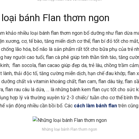
loại bánh Flan thơm ngon
am khảo nhiều loại bánh flan thơm ngon bổ dưỡng như flan dừa má
ện xương, cơ, tế bào, tăng miến dịch cơ thể; flan bí đỏ tốt cho mắt
, chống lão hóa, bổ não là sản phẩm rất tốt cho bữa phụ của trẻ nh
g hay người cao tuổi; flan cà phê giúp tinh thần tỉnh táo, tăng cư
kinh; flan socola, flan cacao giúp đẹp da, trẻ lâu, chồng trầm cảm,
t lành, thải độc tố, tăng cường miễn dịch, hạn chế đau khớp; flan 
dưỡng chất và vitamin khoáng chất; flan cam, flan dâu tây, flan sầ
ừa, flan rau câu lá dứa, … là những bánh kem flan cực tốt cho sức
dụng hợp lý và thường xuyên từ 2-3 chiếc/ tuần cho cơ thể bình t
thể vận động nhiều cần bồi bổ. Các
cách làm bánh flan
trên cũng
Những loại bánh Flan thơm ngon