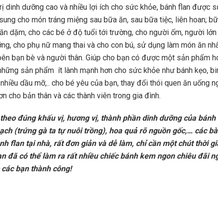
trị dinh dưỡng cao và nhiều lợi ích cho sức khỏe, bánh flan được 
 sung cho món tráng miệng sau bữa ăn, sau bữa tiệc, liên hoan; bữ
 ăn dặm, cho các bé ở độ tuổi tới trường, cho người ốm, người lớn
ng, cho phụ nữ mang thai và cho con bú, sử dụng làm món ăn nhâ
 bên bạn bè và người thân. Giúp cho bạn có được một sản phẩm 
những sản phẩm ít lành mạnh hơn cho sức khỏe như bánh kẹo, bi
 nhiều dầu mỡ,.. cho bé yêu của bạn, thay đổi thói quen ăn uống n
ơn cho bản thân và các thành viên trong gia đình.
heo đúng khấu vị, hương vị, thành phần dinh dưỡng của bánh 
ạch (trứng gà ta tự nuôi trồng), hoa quả rõ nguồn gốc,… các bà 
nh flan tại nhà, rất đơn giản và dễ làm, chỉ cần một chút thời g
n đã có thể làm ra rất nhiều chiếc bánh kem ngon chiêu đãi n
 Chúc các bạn thành công!