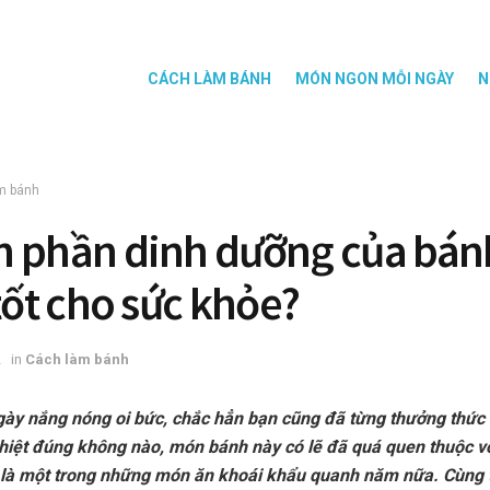
CÁCH LÀM BÁNH
MÓN NGON MỖI NGÀY
N
m bánh
 phần dinh dưỡng của bánh
 tốt cho sức khỏe?
2
in
Cách làm bánh
ày nắng nóng oi bức, chắc hẳn bạn cũng đã từng thưởng thứ
nhiệt đúng không nào, món bánh này có lẽ đã quá quen thuộc v
 là một trong những món ăn khoái khẩu quanh năm nữa. Cùng 