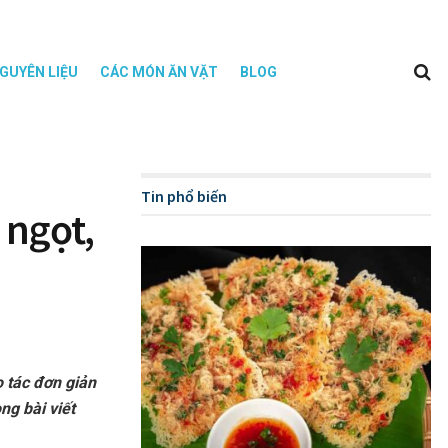
GUYÊN LIỆU
CÁC MÓN ĂN VẶT
BLOG
Tin phổ biến
 ngọt,
o tác đơn giản
ng bài viết