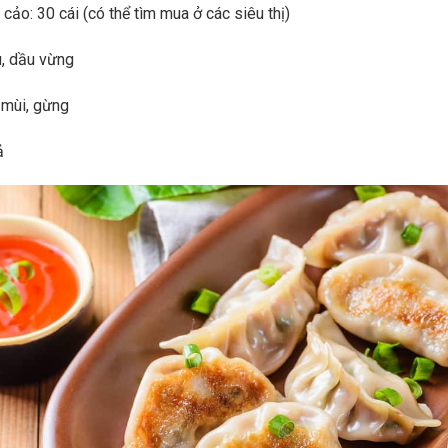
cảo: 30 cái (có thể tìm mua ở các siêu thị)
u, dầu vừng
u mùi, gừng
ả