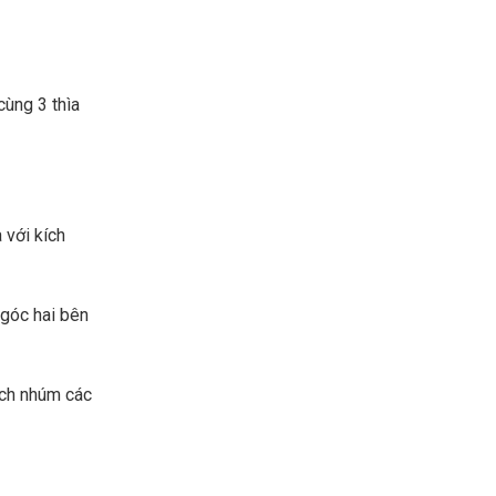
cùng 3 thìa
 với kích
 góc hai bên
ách nhúm các