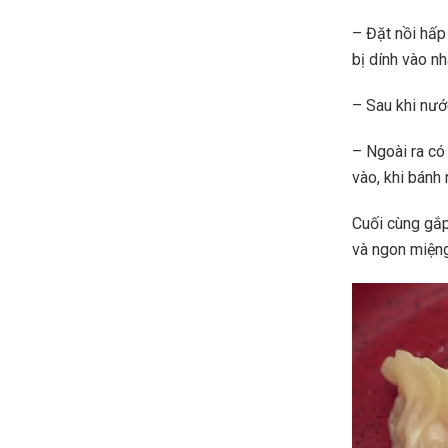
– Đặt nồi hấp
bị dính vào nh
– Sau khi nướ
– Ngoài ra có
vào, khi bánh 
Cuối cùng gắp
và ngon miện