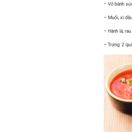
– Vỏ bánh sủi 
– Muối, xì dầ
– Hành lá, ra
– Trứng: 2 qu