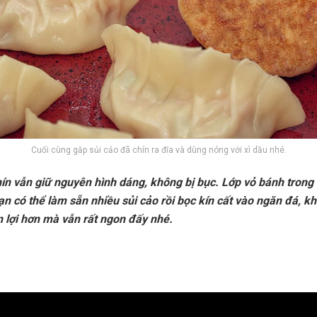
Cuối cùng gắp sủi cảo đã chín ra đĩa và dùng nóng với xì dầu nhé.
hín vẫn giữ nguyên hình dáng, không bị bục. Lớp vỏ bánh trong 
Bạn có thể làm sẵn nhiều sủi cảo rồi bọc kín cất vào ngăn đá, k
ện lợi hơn mà vẫn rất ngon đấy nhé.