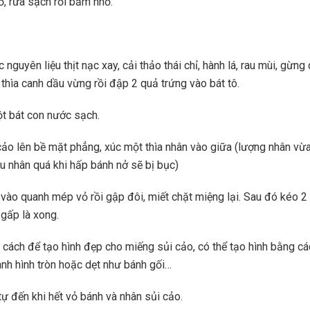
, rửa sạch rồi băm nhỏ.
 nguyên liệu thịt nạc xay, cải thảo thái chỉ, hành lá, rau mùi, gừng 
 thìa canh dầu vừng rồi đập 2 quả trứng vào bát tô.
t bát con nước sạch.
cảo lên bề mặt phẳng, xúc một thìa nhân vào giữa (lượng nhân vừa
ều nhân quá khi hấp bánh nở sẽ bị bục)
ào quanh mép vỏ rồi gập đôi, miết chặt miệng lại. Sau đó kéo 2
 gấp là xong.
u cách để tạo hình đẹp cho miếng sủi cảo, có thể tạo hình bằng c
ành hình tròn hoặc dẹt như bánh gối…
ự đến khi hết vỏ bánh và nhân sủi cảo.