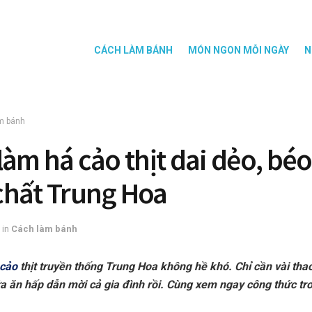
CÁCH LÀM BÁNH
MÓN NGON MỖI NGÀY
N
m bánh
làm há cảo thịt dai dẻo, béo
hất Trung Hoa
in
Cách làm bánh
cảo
thịt truyền thống Trung Hoa không hề khó. Chỉ cần vài tha
a ăn hấp dẫn mời cả gia đình rồi. Cùng xem ngay công thức tro