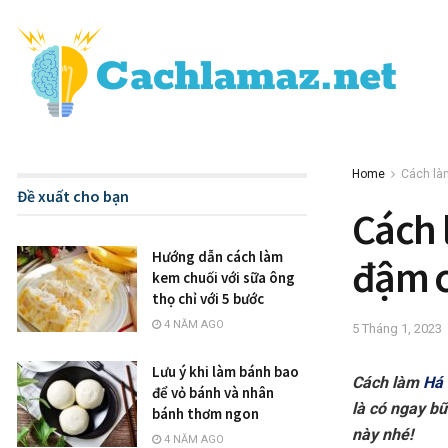
Home
Cách là
Đề xuất cho bạn
Cách 
Hướng dẫn cách làm
đậm c
kem chuối với sữa ông
thọ chỉ với 5 bước
4 NĂM AGO
5 Tháng 1, 2023
Lưu ý khi làm bánh bao
Cách làm
Há 
để vỏ bánh và nhân
là có ngay bữ
bánh thơm ngon
này nhé!
4 NĂM AGO