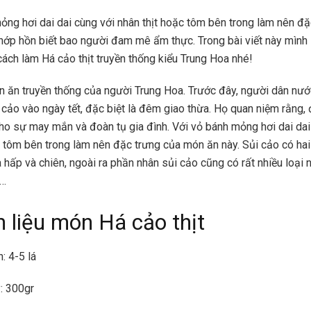
ỏng hơi dai dai cùng với nhân thịt hoặc tôm bên trong làm nên đặ
hớp hồn biết bao người đam mê ẩm thực. Trong bài viết này mình 
ách làm Há cảo thịt truyền thống kiểu Trung Hoa nhé!
n ăn truyền thống của người Trung Hoa. Trước đây, người dân nư
cảo vào ngày tết, đặc biệt là đêm giao thừa. Họ quan niệm rằng,
ho sự may mắn và đoàn tụ gia đình. Với vỏ bánh mỏng hơi dai dai
c tôm bên trong làm nên đặc trưng của món ăn này. Sủi cảo có hai
à hấp và chiên, ngoài ra phần nhân sủi cảo cũng có rất nhiều loại n
y…
 liệu món Há cảo thịt
: 4-5 lá
y: 300gr