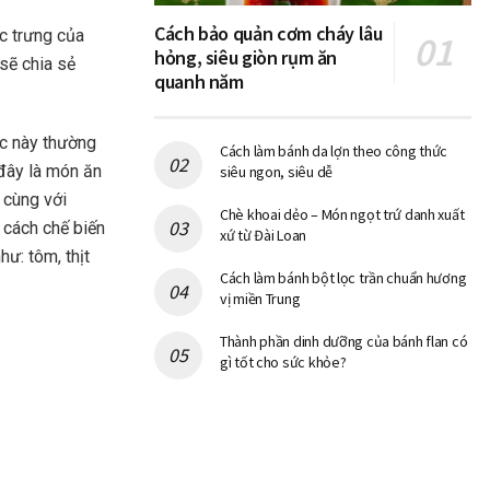
Cách bảo quản cơm cháy lâu
c trưng của
hỏng, siêu giòn rụm ăn
sẽ chia sẻ
quanh năm
ớc này thường
Cách làm bánh da lợn theo công thức
 đây là món ăn
siêu ngon, siêu dễ
 cùng với
Chè khoai dẻo – Món ngọt trứ danh xuất
 cách chế biến
xứ từ Đài Loan
hư: tôm, thịt
Cách làm bánh bột lọc trần chuẩn hương
vị miền Trung
Thành phần dinh dưỡng của bánh flan có
gì tốt cho sức khỏe?