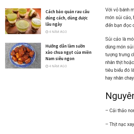
Với vỏ bánh m
Cách bảo quản rau câu
món sủi cảo, 
đúng cách, dùng được
lâu ngày
đến bạn đọc c
4 NĂM AGO
Sủi cảo là mó
Hướng dẫn làm sườn
dùng món sủi 
xào chua ngọt của miền
tượng trưng c
Nam siêu ngon
nhân thịt hoặ
4 NĂM AGO
tiêu biểu đó l
hay nhân cha
Nguyên
– Cải thảo non
– Thịt nạc xa