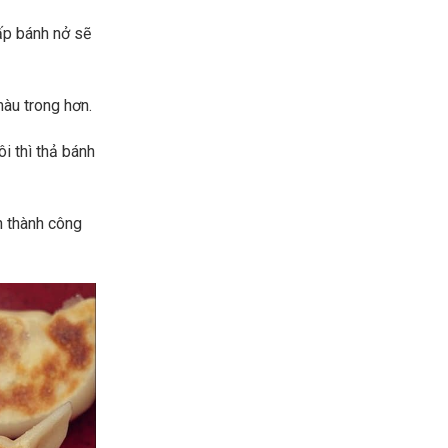
hấp bánh nở sẽ
màu trong hơn.
i thì thả bánh
n thành công