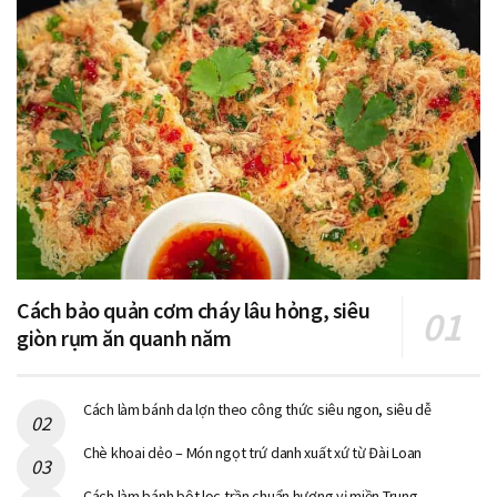
Cách bảo quản cơm cháy lâu hỏng, siêu
giòn rụm ăn quanh năm
Cách làm bánh da lợn theo công thức siêu ngon, siêu dễ
Chè khoai dẻo – Món ngọt trứ danh xuất xứ từ Đài Loan
Cách làm bánh bột lọc trần chuẩn hương vị miền Trung