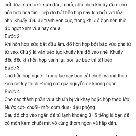
cốt dừa, sữa tươi, sữa đặc, muối, sữa chua khuấy đều cho
hỗn hợp hòa tan. Tiếp đó bắt hỗn hợp này lên bếp với lửa
nhỏ. Khuấy đều để tránh vón cục, trong khi đó bạn nên thử
độ ngọt xem vừa hay chưa.
Bước 2:
Khi hỗn hợp sữa bắt đầu ấm, đổ hỗn hợp bột bắp vừa pha từ
từ vào. Chú ý là vẫn tiếp tục khuấy khi đổ vào nhé. Khuấy
đều đều khi hỗn hợp sánh lại, sôi lục bục thì tắt bếp
Bước 3:
Chờ hỗn hợp nguội. Trong lúc này bạn cắt chuối và mít theo
kích cỡ tùy thích. Đừng cắt quá nguyễn sẽ không ngon
Bước 4:
Cho các thành phần vừa chuẩn bị và khay hoặc hộp theo lớp:
Nước cốt- chuối- mít- cơm dừa- đậu phộng.
Sau đó cho vào ngăn đá tủ lạnh khoảng 3- 5 tiếng là bạn đã
có món kem chuối mít vô cùng thơm ngon và hấp dẫn.