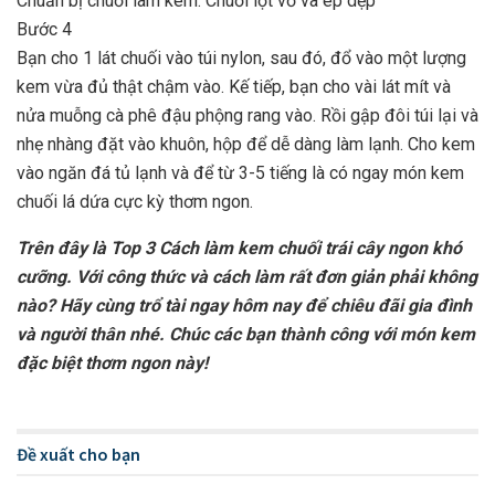
Chuẩn bị chuối làm kem. Chuối lột vỏ và ép dẹp
Bước 4
Bạn cho 1 lát chuối vào túi nylon, sau đó, đổ vào một lượng
kem vừa đủ thật chậm vào. Kế tiếp, bạn cho vài lát mít và
nửa muỗng cà phê đậu phộng rang vào. Rồi gập đôi túi lại và
nhẹ nhàng đặt vào khuôn, hộp để dễ dàng làm lạnh. Cho kem
vào ngăn đá tủ lạnh và để từ 3-5 tiếng là có ngay món kem
chuối lá dứa cực kỳ thơm ngon.
Trên đây là Top 3 Cách làm kem chuối trái cây ngon khó
cưỡng. Với công thức và cách làm rất đơn giản phải không
nào? Hãy cùng trổ tài ngay hôm nay để chiêu đãi gia đình
và người thân nhé. Chúc các bạn thành công với món kem
đặc biệt thơm ngon này!
Đề xuất cho bạn