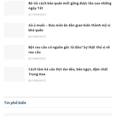
Bỏ túi cách bảo quản mứt gừng được lâu sau những
ngày Tết
4 NĂM AGO
Gà ủ muối – Đưa món ăn dân gian biến thành mỹ vị
khó quên
4 NĂM AGO
Bột rau câu có nguồn gốc từ đâu? Sự thật thú vị về
rau câu
4 NĂM AGO
Cách làm há cảo thịt dai dẻo, béo ngọt, đậm chất
Trung Hoa
4 NĂM AGO
Tin phổ biến