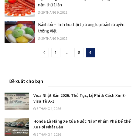
nếm thử 1 lần
29 THÁNG 9, 2022
Bánh bò – Tinh hoa hội tụ trong loại bánh truyền
thống Việt
29 THÁNG 9, 2022
1
…
3
4
Đề xuất cho bạn
Visa Nhật Bản 2026: Thủ Tục, Lệ Phí & Cách Xin E-
visa Từ A-Z
5 THÁNG 4, 2026
Honda Là Hãng Xe Của Nước Nào? Khám Phá Đế Chế
Xe Hơi Nhật Bản
5 THÁNG 4, 2026