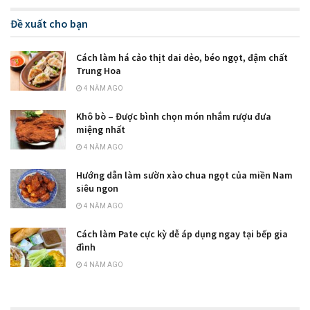
Đề xuất cho bạn
Cách làm há cảo thịt dai dẻo, béo ngọt, đậm chất
Trung Hoa
4 NĂM AGO
Khô bò – Được bình chọn món nhắm rượu đưa
miệng nhất
4 NĂM AGO
Hướng dẫn làm sườn xào chua ngọt của miền Nam
siêu ngon
4 NĂM AGO
Cách làm Pate cực kỳ dễ áp dụng ngay tại bếp gia
đình
4 NĂM AGO