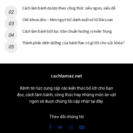
Cách làm bánh da lợn theo công thức siêu ngon, siêu dễ
Chè khoai dẻo – Món ngọt trứ danh xuất xứ từ Đài Loan
Cách làm bánh bột lọc trần chuẩn hương vị miền Trung
Thành phần dinh dưỡng của bánh flan có gì tốt cho sức khỏe?
cachlamaz.net
Kênh tin tức cung cấp các kiến thức bổ ích cho bạn
đọc, cách làm bánh, công thức hay những món ăn vặt
ngon sẽ được chúng tôi cập nhật tại đây.
Theo dõi chúng tôi