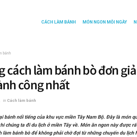
CÁCH LÀM BÁNH
MÓN NGON MỖI NGÀY
N
m bánh
 cách làm bánh bò đơn giả
ành công nhất
2
in
Cách làm bánh
oại bánh nổi tiếng của khu vực miền Tây Nam Bộ. Đây là món q
hi chúng ta đi du lịch ở miền Tây về. Món ăn ngon này được rấ
h làm bánh bò để không phải chờ đợi từ những chuyến du lịch