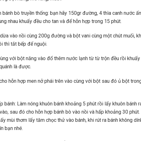
 bánh bò truyền thống: bạn hãy 150gr đường, 4 thìa canh nước ấ
ng nhau khuấy đều cho tan và để hỗn hợp trong 15 phút.
dừa vào nồi cùng 200g đường và bột vani cùng một chút muối, k
i thì tắt bếp để nguội.
ùng với bột năng vào đổ thêm nước lạnh từ từ trộn đều rồi khuấy 
quánh là được.
cho hỗn hợp men nở phái trên vào cùng với bột sau đó ủ bột tro
 bánh: Làm nóng khuôn bánh khoảng 5 phút rồi lấy khuôn bánh ra
 vào, sau đó cho hỗn hợp bánh bò vào nồi và hấp khoảng 30 phút.
hấy mùi thơm lấy tăm chọc thử vào bánh, khi rút ra bánh không dí
ín bạn nhé.