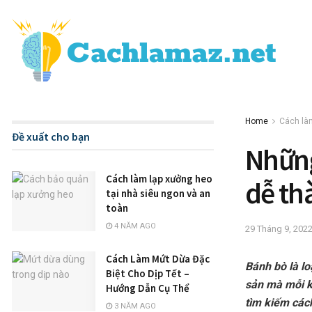
Home
Cách là
Đề xuất cho bạn
Những
Cách làm lạp xưởng heo
dễ th
tại nhà siêu ngon và an
toàn
4 NĂM AGO
29 Tháng 9, 202
Cách Làm Mứt Dừa Đặc
Bánh bò là l
Biệt Cho Dịp Tết –
sản mà mỗi k
Hướng Dẫn Cụ Thể
tìm kiếm các
3 NĂM AGO