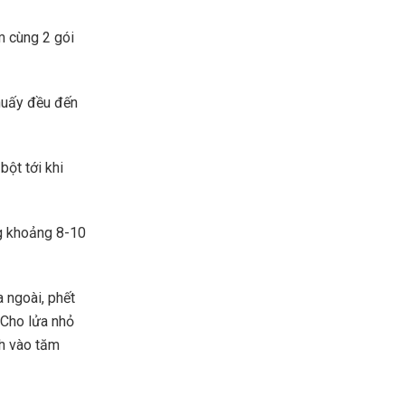
m cùng 2 gói
huấy đều đến
bột tới khi
ng khoảng 8-10
 ngoài, phết
 Cho lửa nhỏ
nh vào tăm