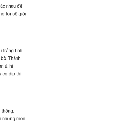
hác nhau để
g tôi sẽ giới
 trắng tinh
 bò. Thành
n ủ. hi
có dịp thì
 thống.
ản nhưng món