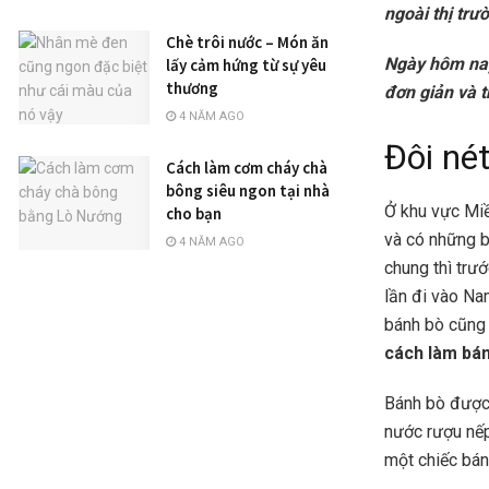
ngoài thị tr
Chè trôi nước – Món ăn
Ngày hôm nay
lấy cảm hứng từ sự yêu
thương
đơn giản và t
4 NĂM AGO
Đôi né
Cách làm cơm cháy chà
bông siêu ngon tại nhà
Ở khu vực Miề
cho bạn
và có những b
4 NĂM AGO
chung thì trư
lần đi vào Na
bánh bò cũng 
cách làm bá
Bánh bò được 
nước rượu nếp
một chiếc bán