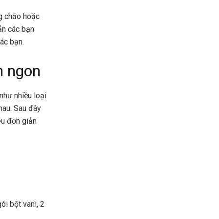
ng chảo hoặc
ẫn các bạn
các bạn.
m ngon
hư nhiều loại
hau. Sau đây
êu đơn giản
i bột vani, 2