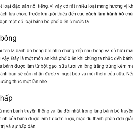
t loại đặc sản nổi tiếng, vì vậy có rất nhiều loại mang hương vị k
ách lựa chọn. Trước khi giới thiệu đến các
cách làm bánh bò
chún
 bạn một số loại bánh bò phổ biến ở nước ta.
 bông
i tên là bánh bò bông bởi nhìn chúng xốp như bông và sở hữu màu
 vậy. Đây là một món ăn khá phổ biến khi chúng ta nhắc đến bánh
a bánh được làm từ bột gạo, sữa tươi và lòng trắng trứng kèm me
ánh bạn sẽ cảm nhận được vị ngọt béo và mùi thơm của sữa. Nếu 
hưởng thức một lần nhé.
 hấp
à món bánh truyền thống và lâu đời nhất trong làng bánh bò truyền
chính của bánh được làm từ cơm rượu, mặc dù thành phần đơn gi
 trị và sự hấp dẫn.