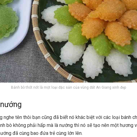
Bánh bò thốt nốt là một loại đặc sản của vùng đất An Giang xinh đẹp
 nướng
 nghe tên thôi bạn cũng đã biết nó khác biệt với các loại bánh c
bánh bò không phải hấp mà là nướng thì nó sẽ tạo nên một hương vị
ướng đã cùng bao đứa trẻ cùng lớn lên.