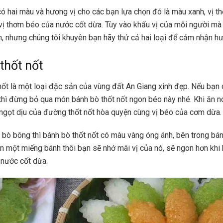
ó hai màu và hương vị cho các bạn lựa chọn đó là màu xanh, vị t
vị thơm béo của nước cốt dừa. Tùy vào khẩu vị của mỗi người mà 
, nhưng chúng tôi khuyên bạn hãy thử cả hai loại để cảm nhận hư
thốt nốt
nốt là một loại đặc sản của vùng đất An Giang xinh đẹp. Nếu bạn c
thì đừng bỏ qua món bánh bò thốt nốt ngon béo này nhé. Khi ăn 
ngọt dịu của đường thốt nốt hòa quyện cùng vị béo của cơm dừa
 bò bông thì bánh bò thốt nốt có màu vàng óng ánh, bên trong bán
ắn một miếng bánh thôi bạn sẽ nhớ mãi vị của nó, sẽ ngon hơn khi
 nước cốt dừa.