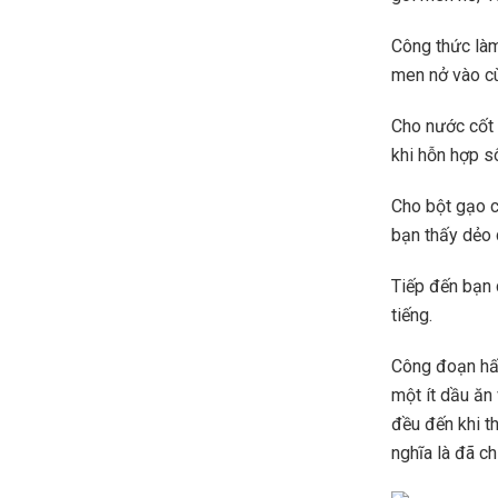
Công thức làm
men nở vào cù
Cho nước cốt 
khi hỗn hợp sô
Cho bột gạo c
bạn thấy dẻo 
Tiếp đến bạn 
tiếng.
Công đoạn hấp
một ít dầu ăn
đều đến khi t
nghĩa là đã ch