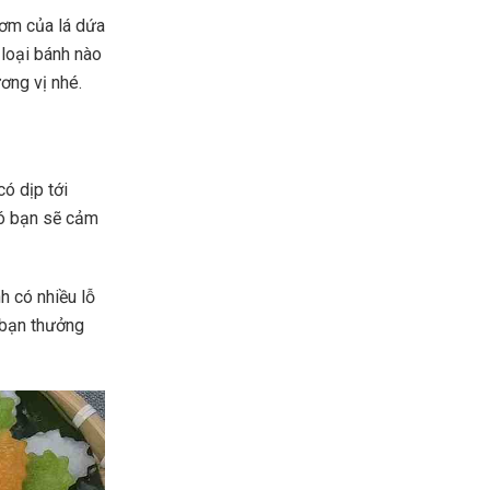
hơm của lá dứa
loại bánh nào
ơng vị nhé.
ó dịp tới
nó bạn sẽ cảm
.
h có nhiều lỗ
 bạn thưởng