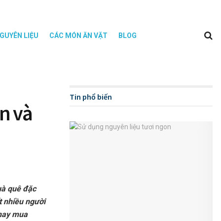
GUYÊN LIỆU
CÁC MÓN ĂN VẶT
BLOG
Tin phổ biến
n và
uà quê đặc
t nhiều người
 hay mua