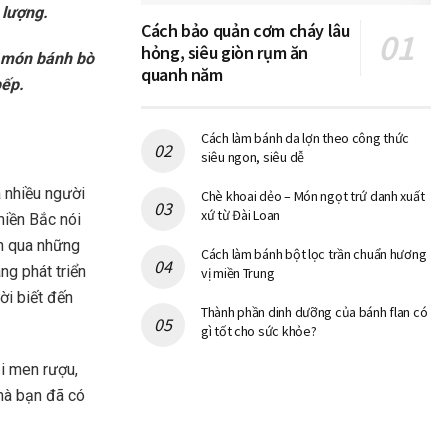
 lượng.
Cách bảo quản cơm cháy lâu
hỏng, siêu giòn rụm ăn
m món bánh bò
quanh năm
bếp.
Cách làm bánh da lợn theo công thức
siêu ngon, siêu dễ
a nhiều người
Chè khoai dẻo – Món ngọt trứ danh xuất
xứ từ Đài Loan
miền Bắc nói
ến qua những
Cách làm bánh bột lọc trần chuẩn hương
g phát triển
vị miền Trung
ời biết đến
Thành phần dinh dưỡng của bánh flan có
gì tốt cho sức khỏe?
ại men rượu,
mà bạn đã có