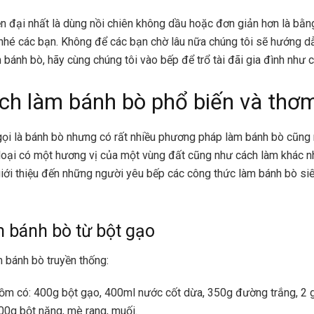
ện đại nhất là dùng nồi chiên không dầu hoặc đơn giản hơn là bằ
nhé các bạn. Không để các bạn chờ lâu nữa chúng tôi sẽ hướng d
 bánh bò, hãy cùng chúng tôi vào bếp để trổ tài đãi gia đình như 
ch làm bánh bò phổ biến và thơ
gọi là bánh bò nhưng có rất nhiều
phương pháp làm bánh bò cũng n
loại có một hương vị của một vùng đất cũng như cách làm khác n
giới thiệu đến những người yêu bếp các công thức làm bánh bò si
 bánh bò từ bột gạo
 bánh bò truyền thống:
ồm có: 400g bột gạo, 400ml nước cốt dừa, 350g đường trắng, 2 gó
00g bột năng, mè rang, muối.