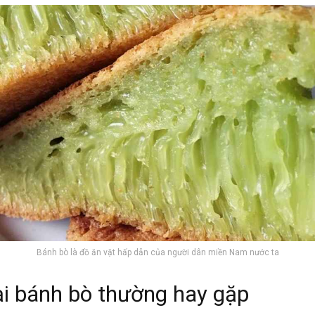
Bánh bò là đồ ăn vặt hấp dẫn của người dân miền Nam nước ta
ại bánh bò thường hay gặp