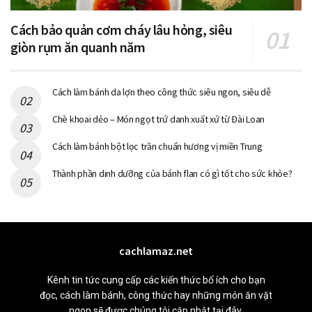
Cách bảo quản cơm cháy lâu hỏng, siêu
giòn rụm ăn quanh năm
Cách làm bánh da lợn theo công thức siêu ngon, siêu dễ
Chè khoai dẻo – Món ngọt trứ danh xuất xứ từ Đài Loan
Cách làm bánh bột lọc trần chuẩn hương vị miền Trung
Thành phần dinh dưỡng của bánh flan có gì tốt cho sức khỏe?
cachlamaz.net
Kênh tin tức cung cấp các kiến thức bổ ích cho bạn
đọc, cách làm bánh, công thức hay những món ăn vặt
ngon sẽ được chúng tôi cập nhật tại đây.