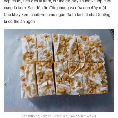
xếp chuối, tiếp đến là kem, cứ thế đổ đầy khuôn và lớp cuối
cùng là kem. Sau đó, rắc đậu phụng và dừa non đầy mặt.
Cho khay kem chuối-mít vào ngăn đá tủ lạnh ít nhất 5 tiếng
là có thể ăn ngon.
Vào mùa hè, kem chuối mít là sự lựa chọn tuyệt vời.