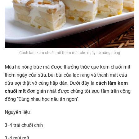
Cách làm kem chuối mít thơm mát cho ngày hè nắng nóng
Mùa hè nóng bức mà được thưởng thức que kem chuối mít
thơm ngậy của sữa, bùi bùi của lạc rang và thanh mát của
dừa sợi thật vô cùng hấp dẫn. Dưới đây là
cách làm kem
chuối mít
đơn giản nhất được chúng tôi sưu tầm trên cộng
đồng “Cùng nhau học nấu ăn ngon”.
Nguyên liệu:
3-4 trái chuối chín
3-4 múi mít