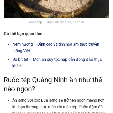
Ruốc tép Quảng Ninh bông sợi, hấp dẫn
Có thể bạn quan tâm:
Nem nướng – Đỉnh cao và tinh hoa ẩm thực truyền
thống Việt
Bò bít tết – Món ăn quý tộc hấp dẫn đông đảo thực
khách
Ruốc tép Quảng Ninh ăn như thế
nào ngon?
Ăn sáng với xôi: Bữa sáng sẽ trở nên ngon miệng hơn
khi bạn thưởng thức món xôi ruốc tép. Ruốc đậm đà,