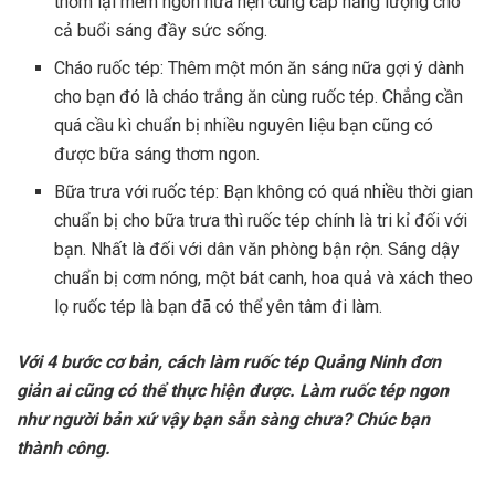
thơm lại mềm ngon hứa hẹn cung cấp năng lượng cho
cả buổi sáng đầy sức sống.
Cháo ruốc tép: Thêm một món ăn sáng nữa gợi ý dành
cho bạn đó là cháo trắng ăn cùng ruốc tép. Chẳng cần
quá cầu kì chuẩn bị nhiều nguyên liệu bạn cũng có
được bữa sáng thơm ngon.
Bữa trưa với ruốc tép: Bạn không có quá nhiều thời gian
chuẩn bị cho bữa trưa thì ruốc tép chính là tri kỉ đối với
bạn. Nhất là đối với dân văn phòng bận rộn. Sáng dậy
chuẩn bị cơm nóng, một bát canh, hoa quả và xách theo
lọ ruốc tép là bạn đã có thể yên tâm đi làm.
Với 4 bước cơ bản, cách làm ruốc tép Quảng Ninh đơn
giản ai cũng có thể thực hiện được. Làm ruốc tép ngon
như người bản xứ vậy bạn sẵn sàng chưa? Chúc bạn
thành công.