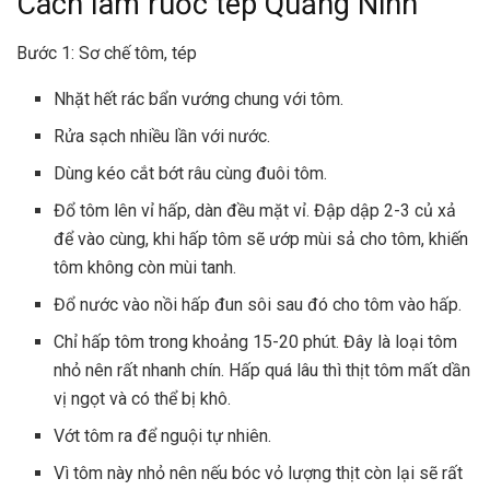
Cách làm ruốc tép Quảng Ninh
Bước 1: Sơ chế tôm, tép
Nhặt hết rác bẩn vướng chung với tôm.
Rửa sạch nhiều lần với nước.
Dùng kéo cắt bớt râu cùng đuôi tôm.
Đổ tôm lên vỉ hấp, dàn đều mặt vỉ. Đập dập 2-3 củ xả
để vào cùng, khi hấp tôm sẽ ướp mùi sả cho tôm, khiến
tôm không còn mùi tanh.
Đổ nước vào nồi hấp đun sôi sau đó cho tôm vào hấp.
Chỉ hấp tôm trong khoảng 15-20 phút. Đây là loại tôm
nhỏ nên rất nhanh chín. Hấp quá lâu thì thịt tôm mất dần
vị ngọt và có thể bị khô.
Vớt tôm ra để nguội tự nhiên.
Vì tôm này nhỏ nên nếu bóc vỏ lượng thịt còn lại sẽ rất