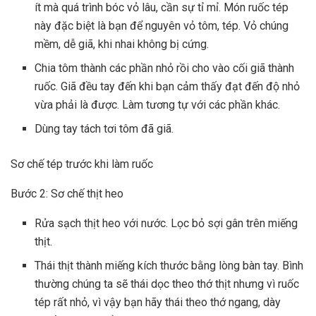
ít mà quá trình bóc vỏ lâu, cần sự tỉ mỉ. Món ruốc tép
này đặc biệt là bạn để nguyên vỏ tôm, tép. Vỏ chúng
mềm, dễ giã, khi nhai không bị cứng.
Chia tôm thành các phần nhỏ rồi cho vào cối giã thành
ruốc. Giã đều tay đến khi bạn cảm thấy đạt đến độ nhỏ
vừa phải là được. Làm tương tự với các phần khác.
Dùng tay tách tơi tôm đã giã.
Sơ chế tép trước khi làm ruốc
Bước 2: Sơ chế thịt heo
Rửa sạch thịt heo với nước. Lọc bỏ sợi gân trên miếng
thịt.
Thái thịt thành miếng kích thước bằng lòng bàn tay. Bình
thường chúng ta sẽ thái dọc theo thớ thịt nhưng vì ruốc
tép rất nhỏ, vì vậy bạn hãy thái theo thớ ngang, dày