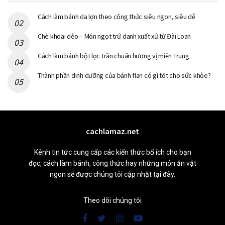
Cách làm bánh da lợn theo công thức siêu ngon, siêu dễ
Chè khoai dẻo – Món ngọt trứ danh xuất xứ từ Đài Loan
Cách làm bánh bột lọc trần chuẩn hương vị miền Trung
Thành phần dinh dưỡng của bánh flan có gì tốt cho sức khỏe?
cachlamaz.net
Kênh tin tức cung cấp các kiến thức bổ ích cho bạn
đọc, cách làm bánh, công thức hay những món ăn vặt
ngon sẽ được chúng tôi cập nhật tại đây.
Theo dõi chúng tôi