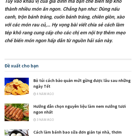
Tùy vào khẩu vị của gia đình mà bạn chế biến tép khô
thành nhiều món ăn ngon. Chẳng hạn như: Dùng nấu
canh, trộn bánh tráng, cuốn bánh tráng, chiên giòn, xào
với các món rau củ,… Hy vọng bài viết chia sẻ cách làm
tép khô rang cung cấp cho các chị em nội trợ thêm mẹo
chế biến món ngon hấp dẫn từ nguồn hải sản này.
Đề xuất cho bạn
Bỏ túi cách bảo quản mứt gừng được lâu sau những
ngày Tết
4 NĂM AGO
Hướng dẫn chọn nguyên liệu làm nem nướng tươi
ngon nhất
3 NĂM AGO
Cách làm bánh bao sữa đơn giản tại nhà, thơm