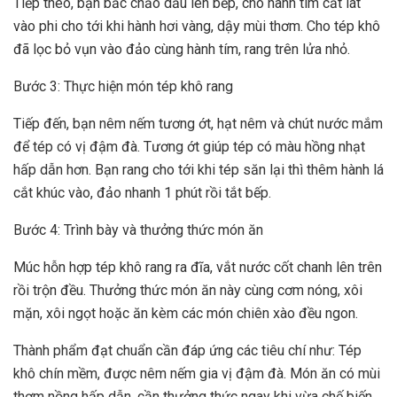
Tiếp theo, bạn bắc chảo dầu lên bếp, cho hành tím cắt lát
vào phi cho tới khi hành hơi vàng, dậy mùi thơm. Cho tép khô
đã lọc bỏ vụn vào đảo cùng hành tím, rang trên lửa nhỏ.
Bước 3: Thực hiện món tép khô rang
Tiếp đến, bạn nêm nếm tương ớt, hạt nêm và chút nước mắm
để tép có vị đậm đà. Tương ớt giúp tép có màu hồng nhạt
hấp dẫn hơn. Bạn rang cho tới khi tép săn lại thì thêm hành lá
cắt khúc vào, đảo nhanh 1 phút rồi tắt bếp.
Bước 4: Trình bày và thưởng thức món ăn
Múc hỗn hợp tép khô rang ra đĩa, vắt nước cốt chanh lên trên
rồi trộn đều. Thưởng thức món ăn này cùng cơm nóng, xôi
mặn, xôi ngọt hoặc ăn kèm các món chiên xào đều ngon.
Thành phẩm đạt chuẩn cần đáp ứng các tiêu chí như: Tép
khô chín mềm, được nêm nếm gia vị đậm đà. Món ăn có mùi
thơm nồng hấp dẫn, cần thưởng thức ngay khi vừa chế biến