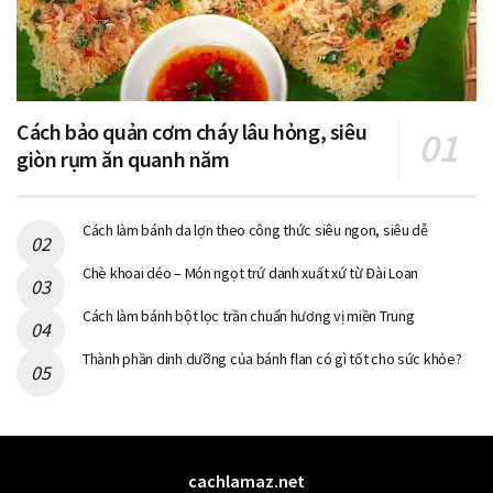
Cách bảo quản cơm cháy lâu hỏng, siêu
giòn rụm ăn quanh năm
Cách làm bánh da lợn theo công thức siêu ngon, siêu dễ
Chè khoai dẻo – Món ngọt trứ danh xuất xứ từ Đài Loan
Cách làm bánh bột lọc trần chuẩn hương vị miền Trung
Thành phần dinh dưỡng của bánh flan có gì tốt cho sức khỏe?
cachlamaz.net