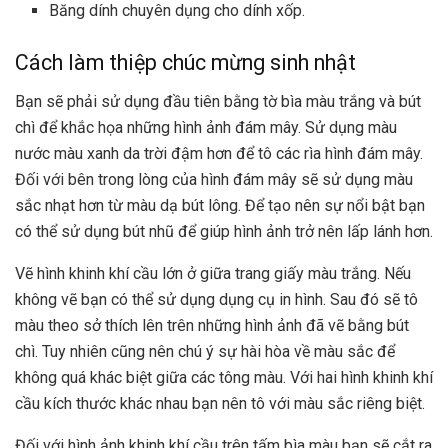
Băng dính chuyên dụng cho dính xốp.
Cách làm thiệp chúc mừng sinh nhật
Bạn sẽ phải sử dụng đầu tiên bằng tờ bìa màu trắng và bút
chì để khắc họa những hình ảnh đám mây. Sử dụng màu
nước màu xanh da trời đậm hơn để tô các rìa hình đám mây.
Đối với bên trong lòng của hình đám mây sẽ sử dụng màu
sắc nhạt hơn từ màu dạ bút lông. Để tạo nên sự nổi bật bạn
có thể sử dụng bút nhũ để giúp hình ảnh trở nên lấp lánh hơn.
Vẽ hình khinh khí cầu lớn ở giữa trang giấy màu trắng. Nếu
không vẽ bạn có thể sử dụng dụng cụ in hình. Sau đó sẽ tô
màu theo sở thích lên trên những hình ảnh đã vẽ bằng bút
chì. Tuy nhiên cũng nên chú ý sự hài hòa về màu sắc để
không quá khác biệt giữa các tông màu. Với hai hình khinh khí
cầu kích thước khác nhau bạn nên tô với màu sắc riêng biệt.
Đối với hình ảnh khinh khí cầu trên tấm bìa màu bạn sẽ cắt ra