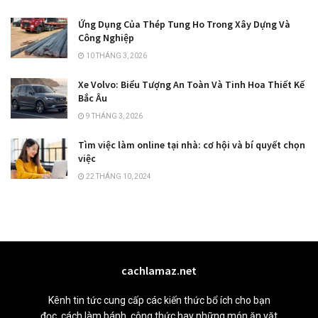
Ứng Dụng Của Thép Tung Ho Trong Xây Dựng Và
Công Nghiệp
10 THÁNG 3, 2026
Xe Volvo: Biểu Tượng An Toàn Và Tinh Hoa Thiết Kế
Bắc Âu
9 THÁNG 3, 2026
Tìm việc làm online tại nhà: cơ hội và bí quyết chọn
việc
22 THÁNG 10, 2024
cachlamaz.net
Kênh tin tức cung cấp các kiến thức bổ ích cho bạn
đọc, cách làm bánh, công thức hay những món ăn vặt