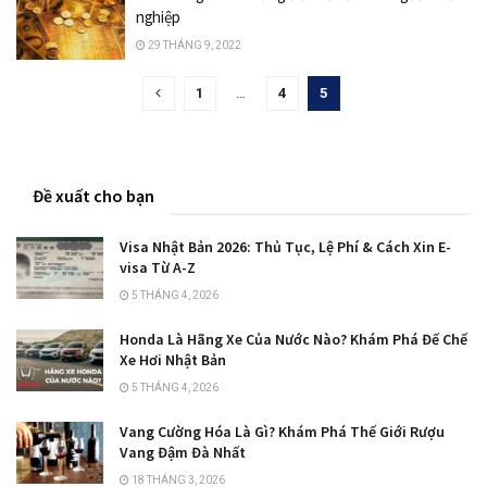
nghiệp
29 THÁNG 9, 2022
1
…
4
5
Đề xuất cho bạn
Visa Nhật Bản 2026: Thủ Tục, Lệ Phí & Cách Xin E-
visa Từ A-Z
5 THÁNG 4, 2026
Honda Là Hãng Xe Của Nước Nào? Khám Phá Đế Chế
Xe Hơi Nhật Bản
5 THÁNG 4, 2026
Vang Cường Hóa Là Gì? Khám Phá Thế Giới Rượu
Vang Đậm Đà Nhất
18 THÁNG 3, 2026