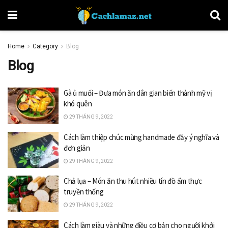
Home
Category
Blog
Blog
Gà ủ muối – Đưa món ăn dân gian biến thành mỹ vị
khó quên
29 THÁNG 9, 2022
Cách làm thiệp chúc mừng handmade đầy ý nghĩa và
đơn giản
29 THÁNG 9, 2022
Chả lụa – Món ăn thu hút nhiều tín đồ ẩm thực
truyền thống
29 THÁNG 9, 2022
Cách làm giàu và những điều cơ bản cho người khởi