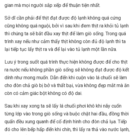
gian mà mọi người sắp xếp để thuận tiện nhất.
Sở dĩ cần phải để thịt đạt được độ lạnh không quá cứng
cũng không quá nguội, bởi vì sau khi đem thịt ra khỏi tủ lạnh
thì chúng ta sẽ bắt đầu xay thịt để làm giò sống. Trong quá
trình xay nếu như cảm thấy thịt không còn đủ độ lạnh thì ta
lại tiếp tục lấy thịt ra và để lại vào tủ lạnh một lần nữa.
Lưu ý trong suốt quá trình thực hiện không được để cho thịt
ra nước nếu không phần giò sống sẽ không đạt được độ kết
dính như mong muốn. Dẫn đến khi cuộn vào lá chuối sẽ làm
cho đòn chả giò bị bở và thất bại, vừa không đẹp mắt mà ăn
còn có cảm giác bột không có độ dai.
Sau khi xay xong ta sẽ lấy lá chuối phơi khô khi nãy cuốn
từng lớp vào trong giò sống và buộc chặt hai đầu, đồng thời
quấn đều xung quanh để cố định hình cho đòn chả lụa. Tiếp
đó cho lên bếp hấp đến khi chín, thì lấy ra thả vào nước lạnh,