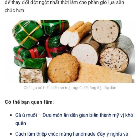
để thay đổi đột ngột nhất thời làm cho phần giò lụa săn
chắc hơn.
Chả lụa có thể chiến sơ mặt ngoài để tăng độ hấp dẫn
Có thể bạn quan tâm:
Gà ủ muối – Đưa món ăn dân gian biến thành mỹ vị khó
quên
Cách làm thiệp chúc mừng handmade đầy ý nghĩa và