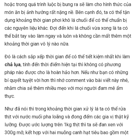
hoặc trong quá trình luộc bị bung ra sẽ làm cho hình thức của
món ăn bị ảnh hưởng rất nặng nề. Bên cạnh đó, ta có thể tận
dụng khoảng thời gian phơi khô lá chuối để có thể chuẩn bị
các nguyên liệu khác. Đợi đến khi lá chuối vừa xong là ta có
thể bắt tay vào làm ngay và luôn và không cần mất thêm một
khoảng thời gian vô lý nào nữa.
Đó là cách sắp xếp thời gian để có thể tiết kiệm nhất khi làm
chả lụa
, tính đến thời điểm hiện tại thì không có phương
pháp nào được cho là hoàn hảo hơn. Nếu như bạn có những
bí quyết tuyệt vời hơn thì nhớ comment vào bài viết này nhé,
nhằm chia sẻ thêm nhiều mẹo với mọi người đam mê ẩm
thực.
Như đã nói thì trong khoảng thời gian xử lý lá ta có thể rửa
thịt với nước muối pha loãng và đong đếm các gia vị thật kỹ
lưỡng. Được ước lượng trên 1kg thịt thì ta sẽ đan xen với
300g mỡ, kết hợp với hai muỗng canh hạt tiêu bao gồm một