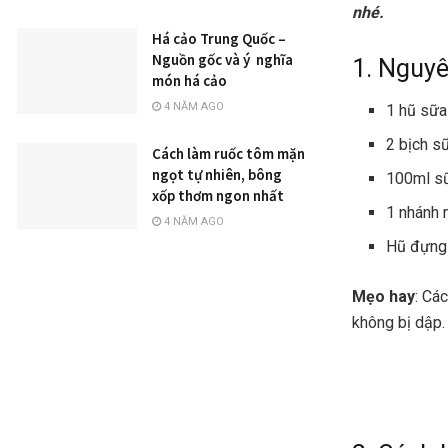
nhé.
Há cảo Trung Quốc –
Nguồn gốc và ý nghĩa
1. Nguyê
món há cảo
4 NĂM AGO
1 hũ sữa
2 bịch s
Cách làm ruốc tôm mặn
ngọt tự nhiên, bông
100ml s
xốp thơm ngon nhất
1 nhánh
4 NĂM AGO
Hũ đựng
Mẹo hay
: Cá
không bị dập.