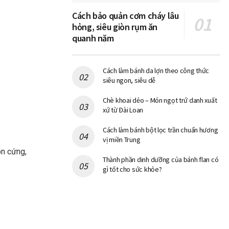
Cách bảo quản cơm cháy lâu
hỏng, siêu giòn rụm ăn
quanh năm
Cách làm bánh da lợn theo công thức
siêu ngon, siêu dễ
Chè khoai dẻo – Món ngọt trứ danh xuất
xứ từ Đài Loan
Cách làm bánh bột lọc trần chuẩn hương
vị miền Trung
òn cứng,
Thành phần dinh dưỡng của bánh flan có
gì tốt cho sức khỏe?