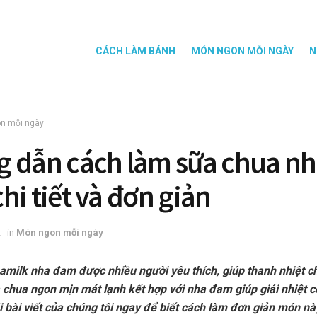
CÁCH LÀM BÁNH
MÓN NGON MỖI NGÀY
N
n mỗi ngày
 dẫn cách làm sữa chua n
hi tiết và đơn giản
2
in
Món ngon mỗi ngày
amilk nha đam được nhiều người yêu thích, giúp thanh nhiệt 
 chua ngon mịn mát lạnh kết hợp với nha đam giúp giải nhiệt c
 bài viết của chúng tôi ngay để biết cách làm đơn giản món n