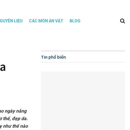
GUYÊN LIỆU
CÁC MÓN ĂN VẶT
BLOG
Tin phổ biến
ha
cho ngày nắng
ơ thể, đẹp da.
ày như thế nào