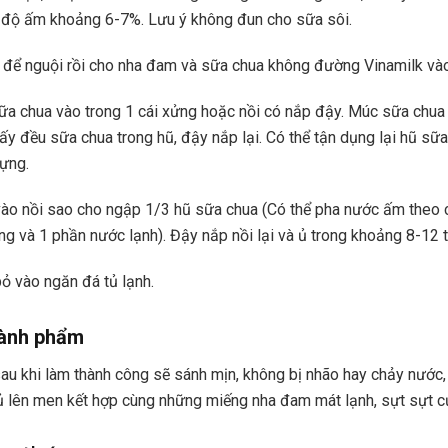
 độ ấm khoảng 6-7%. Lưu ý không đun cho sữa sôi.
để nguội rồi cho nha đam và sữa chua không đường Vinamilk vào
a chua vào trong 1 cái xửng hoặc nồi có nắp đậy. Múc sữa chua 
y đều sữa chua trong hũ, đậy nắp lại. Có thể tận dụng lại hũ sữ
ựng.
ào nồi sao cho ngập 1/3 hũ sữa chua (Có thể pha nước ấm theo 
g và 1 phần nước lạnh). Đậy nắp nồi lại và ủ trong khoảng 8-12 t
 vào ngăn đá tủ lạnh.
ành phẩm
u khi làm thành công sẽ sánh mịn, không bị nhão hay chảy nước,
 lên men kết hợp cùng những miếng nha đam mát lạnh, sựt sựt c