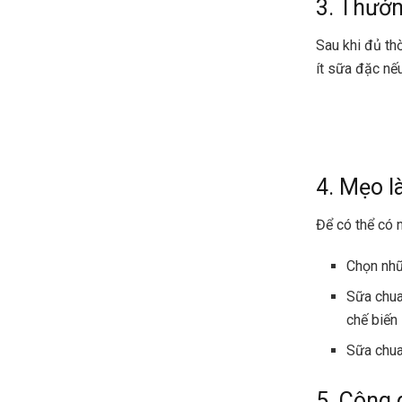
3. Thưởn
Sau khi đủ th
ít sữa đặc nế
4. Mẹo 
Để có thể có 
Chọn nhữ
Sữa chua
chế biến
Sữa chua
5. Công