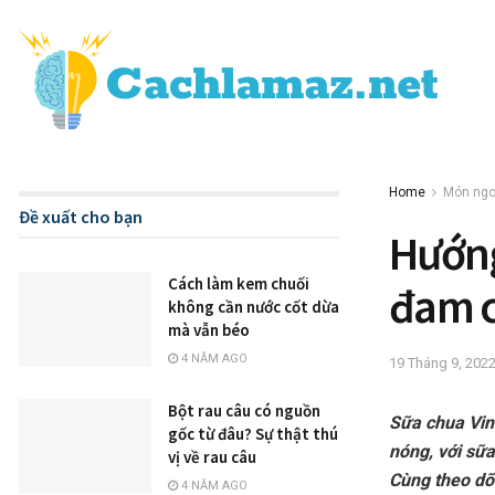
Home
Món ngo
Đề xuất cho bạn
Hướng
Cách làm kem chuối
đam c
không cần nước cốt dừa
mà vẫn béo
4 NĂM AGO
19 Tháng 9, 202
Bột rau câu có nguồn
Sữa chua Vin
gốc từ đâu? Sự thật thú
nóng, với sữa
vị về rau câu
Cùng theo dõi
4 NĂM AGO