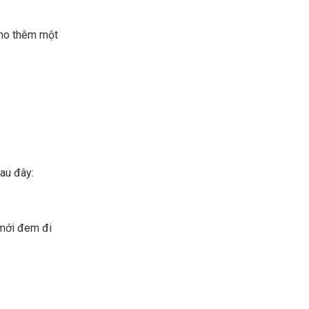
 cho thêm một
au đây:
 mới đem đi