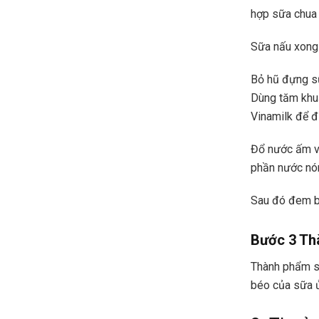
hợp sữa chua
Sữa nấu xong 
Bỏ hũ đựng sữ
Dùng tăm khuấ
Vinamilk để đ
Đổ nước ấm v
phần nước nón
Sau đó đem bỏ
Bước 3 Th
Thành phẩm sa
béo của sữa ủ