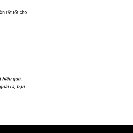
n rất tốt cho
 hiệu quả.
oài ra, bạn