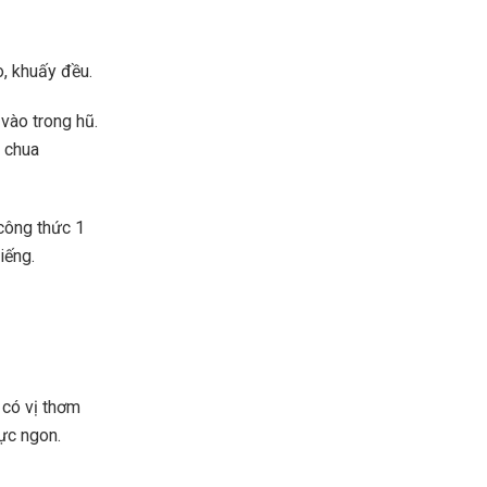
, khuấy đều.
vào trong hũ.
a chua
công thức 1
iếng.
 có vị thơm
ực ngon.