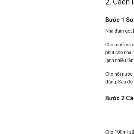
2. Cách
Bước 1 Sơ
Nha đam gọt b
Cho muối và n
phút cho nha 
lạnh nhiều lần
Cho nồi nước 
đắng. Sau đó v
Bước 2 Cá
Cho 100ml sữa