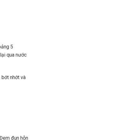
oảng 5
 lại qua nước
 bớt nhớt và
. Đem đun hỗn