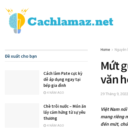
Home
Nguyên l
Đề xuất cho bạn
Mứt g
Cách làm Pate cực kỳ
văn h
dễ áp dụng ngay tại
bếp gia đình
4 NĂM AGO
29 Tháng 9, 202
Chè trôi nước – Món ăn
Việt Nam nổi 
lấy cảm hứng từ sự yêu
mang riêng m
thương
đến mứt, chú
4 NĂM AGO