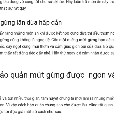
g tác dụng vô cùng tốt cho sức khỏe. Hãy luôn trữ món ăn này tro
thật sự rất quý.
 gừng lăn dừa hấp dẫn
ấy rằng những món ăn khi được kết hợp cùng dừa thì đều thơm n
gừng cũng không là ngoại lệ. Cắn một miếng
mứt gừng
bạn sẽ 
ẻo, cay ngọt cùng mùi thơm và cảm giác giòn bùi của dừa. Bỏ q
m thấy rất đáng tiếc đấy nhé. Hãy thử ngay để cảm nhận được sự
ảo quản mứt gừng được ngon và
vả và tốn nhiều thời gian, tâm huyết chúng ta mới làm ra những mi
n. Vì vậy cách bảo quản chúng sao cho được lâu cũng rất quan 
hiệu tới độc giả một số cách như sau: