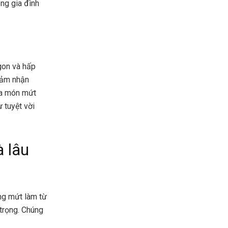
ng gia đình
gon và hấp
cảm nhận
ua món mứt
 tuyệt vời
 lâu
ếng mứt làm từ
trọng. Chúng