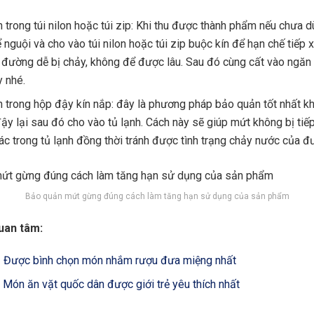
 trong túi nilon hoặc túi zip: Khi thu được thành phẩm
nếu chưa d
 nguội và cho vào túi nilon hoặc túi zip buộc kín để hạn chế tiếp 
n đường dễ bị chảy, không để được lâu. Sau đó cùng cất vào ngăn
y nhé.
 trong hộp đậy kín nắp: đây là phương pháp bảo quản tốt nhất k
đậy lại sau đó cho vào tủ lạnh. Cách này sẽ giúp mứt không bị tiế
ác trong tủ lạnh đồng thời tránh được tình trạng chảy nước của đ
Bảo quản mứt gừng đúng cách làm tăng hạn sử dụng của sản phẩm
uan tâm:
 Được bình chọn món nhắm rượu đưa miệng nhất
 Món ăn vặt quốc dân được giới trẻ yêu thích nhất