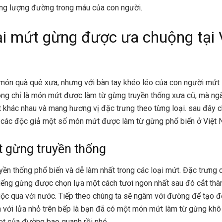
ng lượng đường trong máu của con người.
ại mứt gừng được ưa chuộng tại 
món quà quê xưa, nhưng với bàn tay khéo léo của con người mứt 
ng chỉ là món mứt được làm từ gừng truyền thống xưa cũ, mà ngà
 khác nhau và mang hương vị đặc trưng theo từng loại. sau đây c
n các độc giả một số món mứt được làm từ gừng phổ biến ở Việt 
 gừng truyền thống
yền thống phổ biến và dễ làm nhất trong các loại mứt. Đặc trưng 
iếng gừng được chọn lựa một cách tươi ngon nhất sau đó cắt thà
uộc qua với nước. Tiếp theo chúng ta sẽ ngâm với đường để tạo đ
 với lửa nhỏ trên bếp là bạn đã có một món mứt làm từ gừng kh
ọt của đường bao quanh rồi nhé.