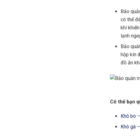
Bảo quản
có thể để
khí khiế
lạnh nga
Bảo quản
hộp kín 
đồ ăn kh
Có thể bạn q
Khô bò –
Khô gà –