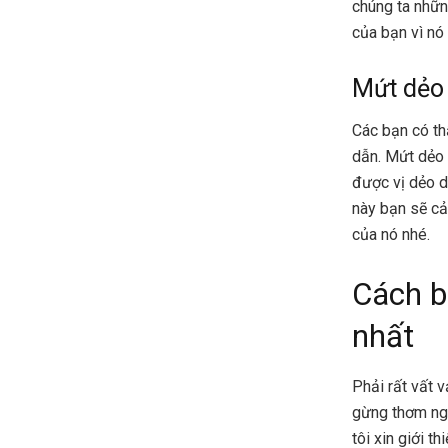
chúng ta nhữn
của bạn vì nó 
Mứt dẻo
Các bạn có th
dẫn. Mứt dẻo 
được vị dẻo d
này bạn sẽ cả
của nó nhé.
Cách b
nhất
Phải rất vất 
gừng thơm ngo
tôi xin giới t