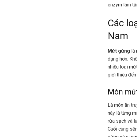
enzym làm tă
Các lo
Nam
Mứt gừng
là 
dạng hơn. Khô
nhiều loại
mứt
giới thiệu đế
Món mứt
Là món ăn tru
này là từng m
rửa sạch và l
Cuối cùng sên
gừng và vị ng