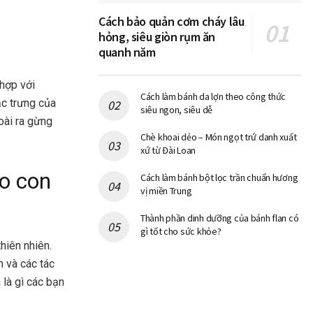
Cách bảo quản cơm cháy lâu
hỏng, siêu giòn rụm ăn
quanh năm
 hợp với
Cách làm bánh da lợn theo công thức
ặc trưng của
siêu ngon, siêu dễ
oài ra gừng
Chè khoai dẻo – Món ngọt trứ danh xuất
xứ từ Đài Loan
o con
Cách làm bánh bột lọc trần chuẩn hương
vị miền Trung
Thành phần dinh dưỡng của bánh flan có
gì tốt cho sức khỏe?
hiên nhiên.
h và các tác
là gì các bạn