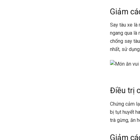
Giảm các
Say tàu xe là 
ngang qua là 
chống say tà
nhất, sử dụng
Điều trị
Chứng cảm lạn
bị tụt huyết 
trà gừng, ăn 
Giảm các