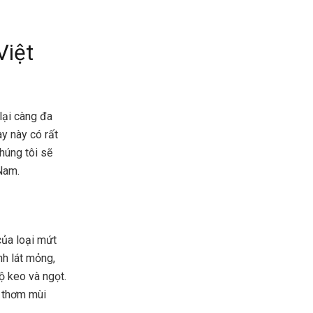
Việt
lại càng đa
y này có rất
húng tôi sẽ
Nam.
của loại mứt
nh lát mỏng,
ộ keo và ngọt.
ô thơm mùi