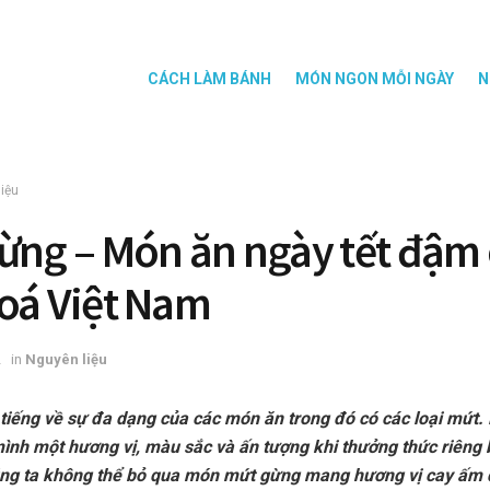
CÁCH LÀM BÁNH
MÓN NGON MỖI NGÀY
N
iệu
ừng – Món ăn ngày tết đậm
oá Việt Nam
2
in
Nguyên liệu
tiếng về sự đa dạng của các món ăn trong đó có các loại mứt. 
ình một hương vị, màu sắc và ấn tượng khi thưởng thức riêng 
ng ta không thể bỏ qua món mứt gừng mang hương vị cay ấm 