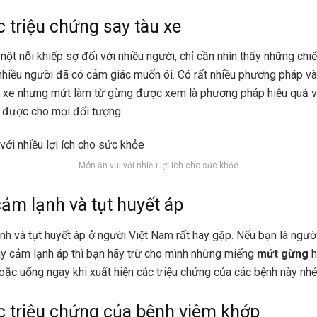
 triệu chứng say tàu xe
một nỗi khiếp sợ đối với nhiều người, chỉ cần nhìn thấy những chi
nhiều người đã có cảm giác muốn ói. Có rất nhiều phương pháp và
u xe nhưng mứt làm từ gừng được xem là phương pháp hiệu quả v
 được cho mọi đối tượng.
Món ăn vui với nhiều lợi ích cho sức khỏe
 cảm lạnh và tụt huyết áp
h và tụt huyết áp ở người Việt Nam rất hay gặp. Nếu bạn là ngườ
hay cảm lạnh áp thì bạn hãy trữ cho mình những miếng
mứt gừng
h
hoặc uống ngay khi xuất hiện các triệu chứng của các bệnh này nh
 triệu chứng của bệnh viêm khớp