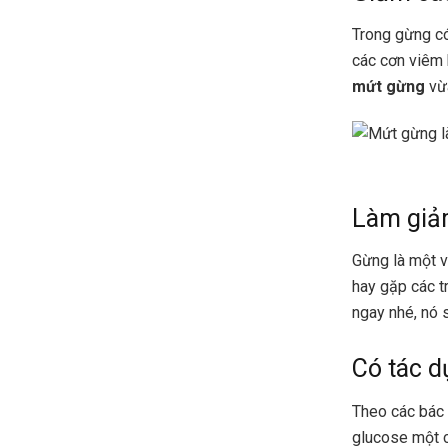
Trong gừng có
các cơn viêm 
mứt gừng
vừa
Làm giảm
Gừng là một vị
hay gặp các t
ngay nhé, nó 
Có tác d
Theo các bác 
glucose một c