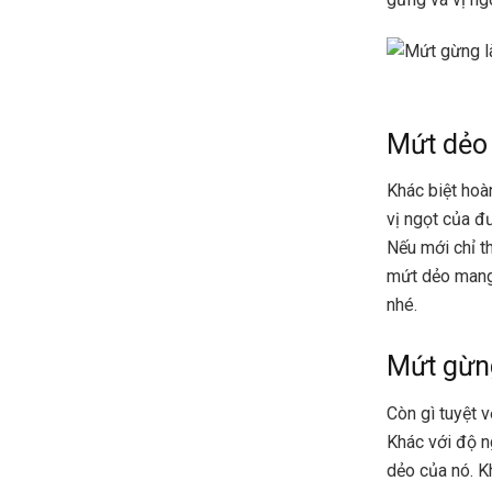
Mứt dẻo
Khác biệt hoà
vị ngọt của đ
Nếu mới chỉ t
mứt dẻo mang 
nhé.
Mứt gừn
Còn gì tuyệt 
Khác với độ n
dẻo của nó. 