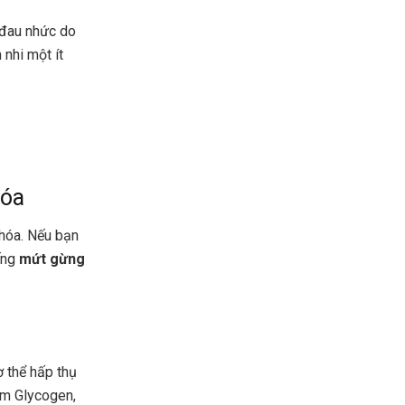
 đau nhức do
nhi một ít
hóa
 hóa. Nếu bạn
ếng
mứt gừng
ơ thể hấp thụ
ãm Glycogen,