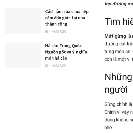
lớp đường mỏ
Cách làm sữa chua nếp
cẩm đơn giản tại nhà
Tìm hi
thành công
4 NĂM AGO
Mứt gừng
là 
đường cát trắ
Há cảo Trung Quốc –
từng món ăn. 
Nguồn gốc và ý nghĩa
món há cảo
còn là một vị 
4 NĂM AGO
Những 
người
Gừng chính là 
Chính vì vậy 
dụng không ng
nhé.