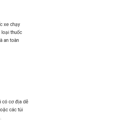
ếc xe chạy
 loại thuốc
à an toàn
i có cơ địa dễ
oặc các túi
é.