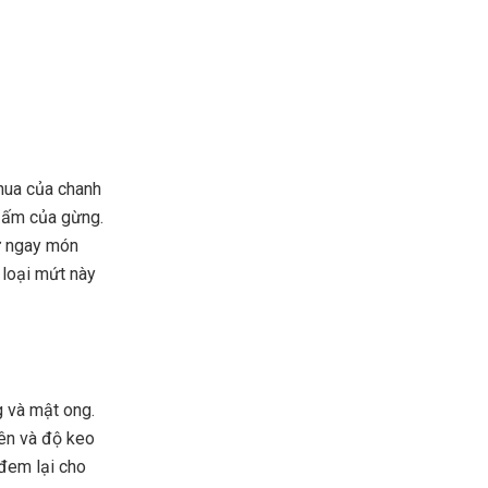
chua của chanh
y ấm của gừng.
ử ngay món
 loại mứt này
g và mật ong.
iên và độ keo
 đem lại cho