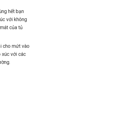
ùng hết bạn
xúc với không
 mát của tủ
hi cho mứt vào
p xúc với các
ường.