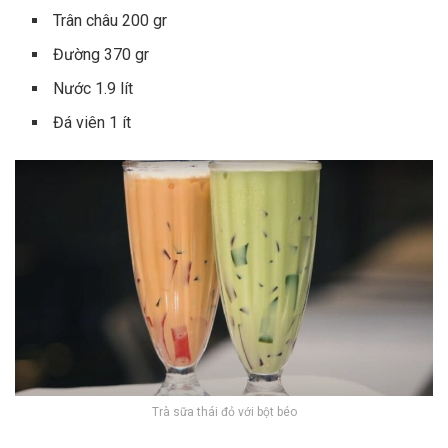
Trân châu 200 gr
Đường 370 gr
Nước 1.9 lít
Đá viên 1 ít
Trà sữa thái đỏ với bột béo