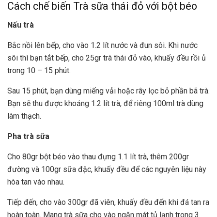
Cách chế biến Trà sữa thái đỏ với bột béo
Nấu trà
Bắc nồi lên bếp, cho vào 1.2 lít nước và đun sôi. Khi nước
sôi thì bạn tắt bếp, cho 25gr trà thái đỏ vào, khuấy đều rồi ủ
trong 10 – 15 phút.
Sau 15 phút, bạn dùng miếng vải hoặc rây lọc bỏ phần bã trà.
Bạn sẽ thu được khoảng 1.2 lít trà, để riêng 100ml trà dùng
làm thạch.
Pha trà sữa
Cho 80gr bột béo vào thau đựng 1.1 lít trà, thêm 200gr
đường và 100gr sữa đặc, khuấy đều để các nguyên liệu này
hòa tan vào nhau.
Tiếp đến, cho vào 300gr đã viên, khuấy đều đến khi đá tan ra
hoàn toàn. Mang trà sữa cho vào ngăn mát tủ lạnh trong 3